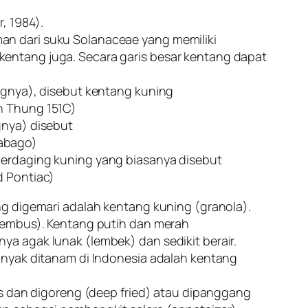
, 1984).
an dari suku Solanaceae yang memiliki
entang juga. Secara garis besar kentang dapat
ingnya), disebut kentang kuning
n Thung 151C)
gnya) disebut
abago)
berdaging kuning yang biasanya disebut
d Pontiac)
ng digemari adalah kentang kuning (granola).
(gembus). Kentang putih dan merah
ya agak lunak (lembek) dan sedikit berair.
banyak ditanam di Indonesia adalah kentang
pis dan digoreng (deep fried) atau dipanggang