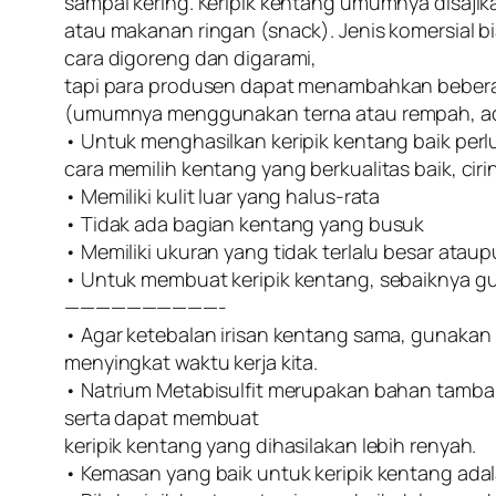
sampai kering. Keripik kentang umumnya disajik
atau makanan ringan (snack). Jenis komersial 
cara digoreng dan digarami,
tapi para produsen dapat menambahkan bebe
(umumnya menggunakan terna atau rempah, adi
• Untuk menghasilkan keripik kentang baik per
cara memilih kentang yang berkualitas baik, ciri
• Memiliki kulit luar yang halus-rata
• Tidak ada bagian kentang yang busuk
• Memiliki ukuran yang tidak terlalu besar atau
• Untuk membuat keripik kentang, sebaiknya gu
——————————-
• Agar ketebalan irisan kentang sama, gunakan raj
menyingkat waktu kerja kita.
• Natrium Metabisulfit merupakan bahan tamb
serta dapat membuat
keripik kentang yang dihasilakan lebih renyah.
• Kemasan yang baik untuk keripik kentang ada