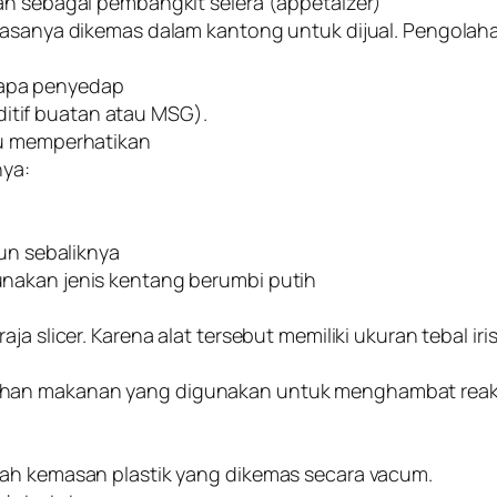
an sebagai pembangkit selera (appetaizer)
biasanya dikemas dalam kantong untuk dijual. Pengolah
rapa penyedap
tif buatan atau MSG).
lu memperhatikan
nya:
pun sebaliknya
nakan jenis kentang berumbi putih
a slicer. Karena alat tersebut memiliki ukuran tebal iris
ahan makanan yang digunakan untuk menghambat reak
lah kemasan plastik yang dikemas secara vacum.