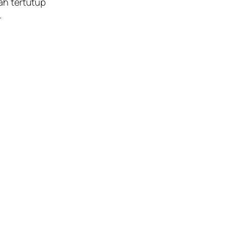
ah tertutup
.