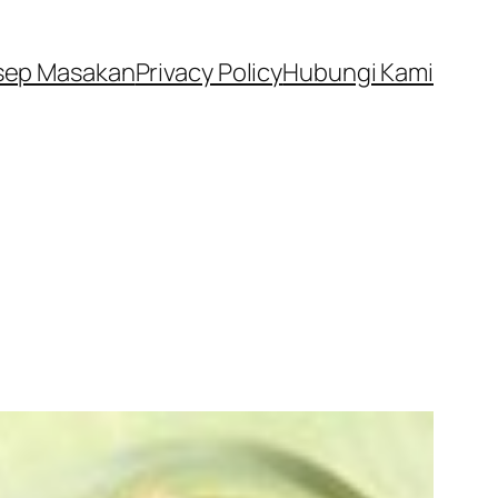
sep Masakan
Privacy Policy
Hubungi Kami