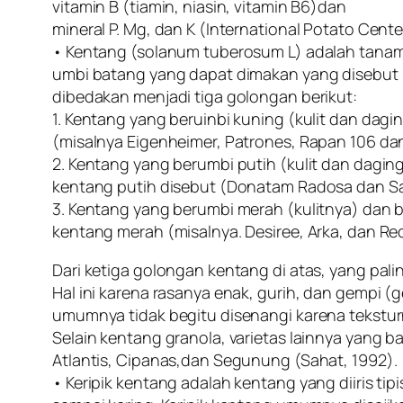
vitamin B (tiamin, niasin, vitamin B6)dan
mineral P. Mg, dan K (International Potato Center
• Kentang (solanum tuberosum L) adalah tanam
umbi batang yang dapat dimakan yang disebut k
dibedakan menjadi tiga golongan berikut:
1. Kentang yang beruinbi kuning (kulit dan dag
(misalnya Eigenheimer, Patrones, Rapan 106 da
2. Kentang yang berumbi putih (kulit dan dagin
kentang putih disebut (Donatam Radosa dan S
3. Kentang yang berumbi merah (kulitnya) dan 
kentang merah (misalnya. Desiree, Arka, dan Re
Dari ketiga golongan kentang di atas, yang pali
Hal ini karena rasanya enak, gurih, dan gempi 
umumnya tidak begitu disenangi karena teksturn
Selain kentang granola, varietas lainnya yang 
Atlantis, Cipanas,dan Segunung (Sahat, 1992).
• Keripik kentang adalah kentang yang diiris ti