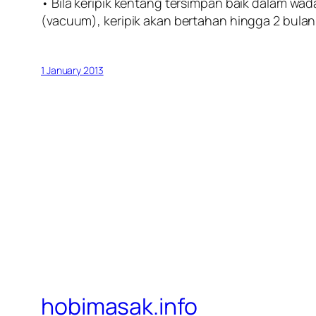
• Bila keripik kentang tersimpan baik dalam wad
(vacuum), keripik akan bertahan hingga 2 bulan
1 January 2013
hobimasak.info