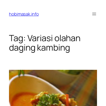
Skip
to
hobimasak.info
content
Tag:
Variasi olahan
daging kambing