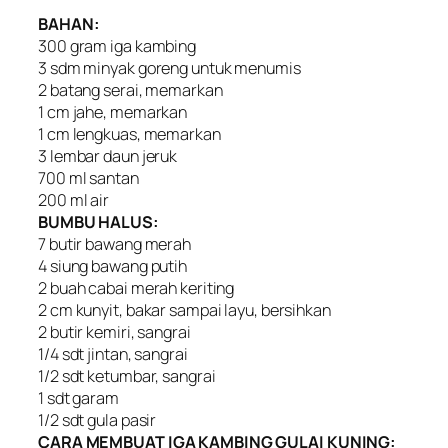
BAHAN:
300 gram iga kambing
3 sdm minyak goreng untuk menumis
2 batang serai, memarkan
1 cm jahe, memarkan
1 cm lengkuas, memarkan
3 lembar daun jeruk
700 ml santan
200 ml air
BUMBU HALUS:
7 butir bawang merah
4 siung bawang putih
2 buah cabai merah keriting
2 cm kunyit, bakar sampai layu, bersihkan
2 butir kemiri, sangrai
1/4 sdt jintan, sangrai
1/2 sdt ketumbar, sangrai
1 sdt garam
1/2 sdt gula pasir
CARA MEMBUAT IGA KAMBING GULAI KUNING: