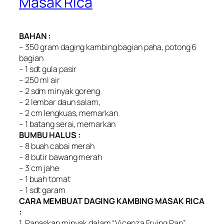
Masak Rica
BAHAN :
– 350 gram daging kambing bagian paha, potong 6
bagian
– 1 sdt gula pasir
– 250 ml air
– 2 sdm minyak goreng
– 2 lembar daun salam,
– 2 cm lengkuas, memarkan
– 1 batang serai, memarkan
BUMBU HALUS :
– 8 buah cabai merah
– 8 butir bawang merah
– 3 cm jahe
– 1 buah tomat
– 1 sdt garam
CARA MEMBUAT DAGING KAMBING MASAK RICA
:
1. Panaskan minyak dalam “Vicenza Frying Pan”,