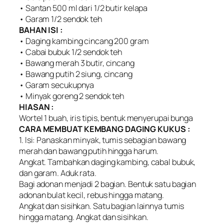
• Santan 500 ml dari 1/2 butir kelapa
• Garam 1/2 sendok teh
BAHAN ISI :
• Daging kambing cincang 200 gram
• Cabai bubuk 1/2 sendok teh
• Bawang merah 3 butir, cincang
• Bawang putih 2 siung, cincang
• Garam secukupnya
• Minyak goreng 2 sendok teh
HIASAN :
Wortel 1 buah, iris tipis, bentuk menyerupai bunga
CARA MEMBUAT KEMBANG DAGING KUKUS :
1. lsi: Panaskan minyak, tumis sebagian bawang
merah dan bawang putih hingga harum.
Angkat. Tambahkan daging kambing, cabal bubuk,
dan garam. Aduk rata.
Bagi adonan menjadi 2 bagian. Bentuk satu bagian
adonan bulat kecil, rebus hingga matang.
Angkat dan sisihkan. Satu bagian lainnya tumis
hingga matang. Angkat dan sisihkan.