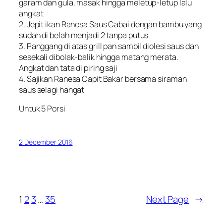
garam dan gula, masak hingga meletup-letup lalu
angkat
2. Jepit ikan Ranesa Saus Cabai dengan bambu yang
sudah di belah menjadi 2 tanpa putus
3. Panggang di atas grill pan sambil diolesi saus dan
sesekali dibolak-balik hingga matang merata.
Angkat dan tata di piring saji
4. Sajikan Ranesa Capit Bakar bersama siraman
saus selagi hangat
Untuk 5 Porsi
2 December 2016
1
2
3
…
35
Next Page
→