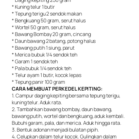
* Daging kepiting 250 gram
* Kuning telur 1 butir
* Tepung terigu 2 sendok makan
* Bengkuang 50 gram, serut halus
* Wortel 50 gram, serut halus
* Bawang Bombay 20 gram, cincang
* Daun bawang 2 batang, potong halus
* Bawang putih 1 siung, parut
* Merica bubuk 1/4 sendok teh
* Garam 1 sendok teh
* Pala bubuk 1/4 sendok teh
* Telur ayam 1 butir, kocok lepas
* Tepung panir 100 gram
CARA MEMBUAT PERKEDEL KEPITING:
1. Campur daging kepiting bersama tepung terigu,
kuning telur. Aduk rata.
2. Tambahkan bawang bombay, daun bawang,
bawang putih, wortel dan bengkuang, aduk kembali.
Bubuhi garam, pala, dan merica. Aduk hingga rata.
3. Bentuk adonan menjadi bulatan pipih.
4. Celupkan dalam telur kocok. Gulingkan dalam