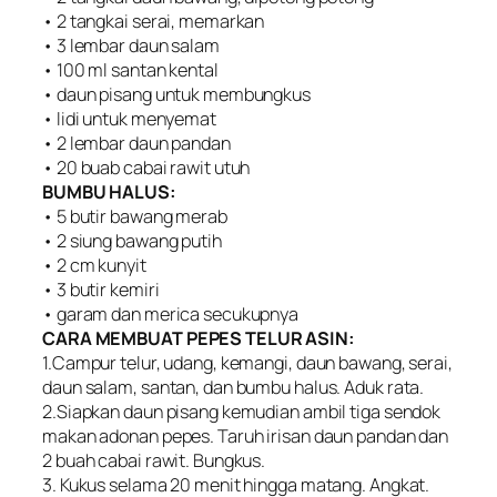
• 2 tangkai serai, memarkan
• 3 lembar daun salam
• 100 ml santan kental
• daun pisang untuk membungkus
• lidi untuk menyemat
• 2 lembar daun pandan
• 20 buab cabai rawit utuh
BUMBU HALUS:
• 5 butir bawang merab
• 2 siung bawang putih
• 2 cm kunyit
• 3 butir kemiri
• garam dan merica secukupnya
CARA MEMBUAT PEPES TELUR ASIN:
1.Campur telur, udang, kemangi, daun bawang, serai,
daun salam, santan, dan bumbu halus. Aduk rata.
2.Siapkan daun pisang kemudian ambil tiga sendok
makan adonan pepes. Taruh irisan daun pandan dan
2 buah cabai rawit. Bungkus.
3. Kukus selama 20 menit hingga matang. Angkat.