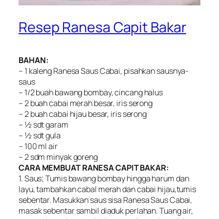
Resep Ranesa Capit Bakar
BAHAN:
– 1 kaleng Ranesa Saus Cabai, pisahkan sausnya-
saus
– 1/2 buah bawang bombay, cincang halus
– 2 buah cabai merah besar, iris serong
– 2 buah cabai hijau besar, iris serong
– ½ sdt garam
– ½ sdt gula
– 100 ml air
– 2 sdm minyak goreng
CARA MEMBUAT RANESA CAPIT BAKAR:
1. Saus; Tumis bawang bombay hingga harum dan
layu, tambahkan cabal merah dan cabai hijau,tumis
sebentar. Masukkan saus sisa Ranesa Saus Cabai,
masak sebentar sambil diaduk perlahan. Tuang air,