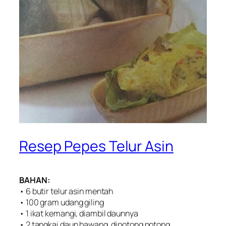
Resep Pepes Telur Asin
BAHAN:
• 6 butir telur asin mentah
• 100 gram udang giling
• 1 ikat kemangi, diambil daunnya
• 2 tangkai daun bawang, dipotong potong