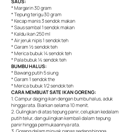
SAUS:
* Margarin 30 gram
* Tepung terigu 30 gram
* Kecap manis 3 sendok makan
* Saus sambal 1 sendok makan
* Kaldu ikan 250 ml
* Air jeruk nipis 1 sendok teh
* Garam ½ sendok teh
* Merica bubuk ¼ sendok teh
* Pala bubuk ¼ sendok teh
BUMBU HALUS:
* Bawang putih 5 siung
* Garam 1 sendok the
* Merica bubuk 1/2 sendok teh
CARA MEMBUAT SATE IKAN GORENG:
1. Campur daging ikan dengan bumbu halus, aduk
hingga rata. Biarkan selama 10 menit.
2. Gulingkan di atas tepung panir, celupkan kedalam
putih telur, dan gulingkan kembali dalam tepung
panir hingga permukaannya rata.
3. Goreng dalam minyak panas sedang hingga