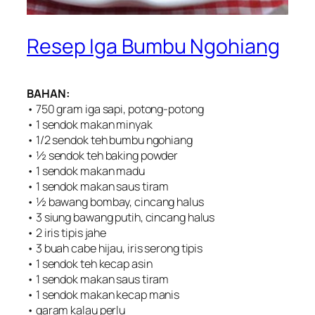
Resep Iga Bumbu Ngohiang
BAHAN:
• 750 gram iga sapi, potong-potong
• 1 sendok makan minyak
• 1/2 sendok teh bumbu ngohiang
• ½ sendok teh baking powder
• 1 sendok makan madu
• 1 sendok makan saus tiram
• ½ bawang bombay, cincang halus
• 3 siung bawang putih, cincang halus
• 2 iris tipis jahe
• 3 buah cabe hijau, iris serong tipis
• 1 sendok teh kecap asin
• 1 sendok makan saus tiram
• 1 sendok makan kecap manis
• garam kalau perlu