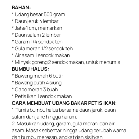
BAHAN:
* Udang besar 500 gram
* Daun jeruk 4 lembar
* Jahe 1 cm, memarkan
* Daun salam 2 lembar
* Garam 1/4 sendok teh
* Gula merah 1/2 sendok teh
* Air asam 1 sendok makan
* Minyak goreng 2 sendok makan, untuk menumis
BUMBU HALUS:
* Bawang merah 6 butir
* Bawang putih 4 siung
* Cabe merah 3 buah
* Petis ikan 1 sendok makan
CARA MEMBUAT UDANG BAKAR PETIS IKAN:
1. Tumis bumbu halus bersama daun jeruk, daun
salam dan jahe hingga harum.
2. Masukkan udang, garam, gula merah, dan air
asam. Masak sebentar hingga udang berubah warna
dan bumbu meresap, angkat dan sisihkan