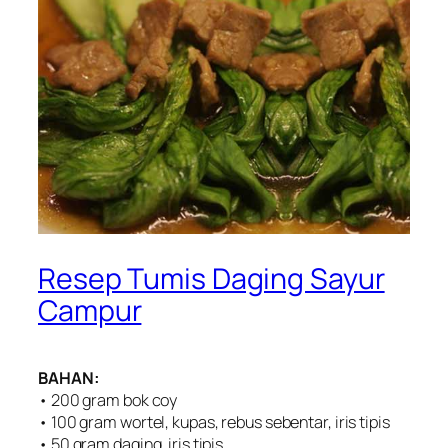
Resep Tumis Daging Sayur
Campur
BAHAN:
• 200 gram bok coy
• 100 gram wortel, kupas, rebus sebentar, iris tipis
• 50 gram daging, iris tipis