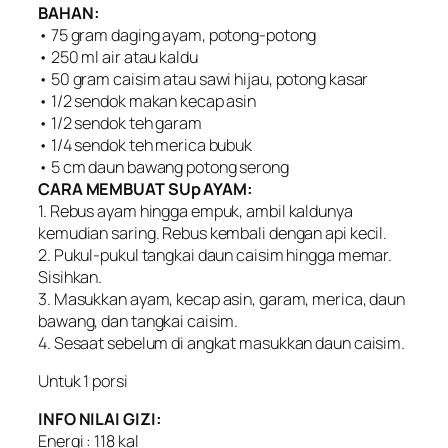
BAHAN:
• 75 gram daging ayam, potong-potong
• 250 ml air atau kaldu
• 50 gram caisim atau sawi hijau, potong kasar
• 1/2 sendok makan kecap asin
• 1/2 sendok teh garam
• 1/4 sendok teh merica bubuk
• 5 cm daun bawang potong serong
CARA MEMBUAT SUp AYAM:
1. Rebus ayam hingga empuk, ambil kaldunya
kemudian saring. Rebus kembali dengan api kecil.
2. Pukul-pukul tangkai daun caisim hingga memar.
Sisihkan.
3. Masukkan ayam, kecap asin, garam, merica, daun
bawang, dan tangkai caisim.
4. Sesaat sebelum di angkat masukkan daun caisim.
Untuk 1 porsi
INFO NILAI GIZI:
Energi : 118 kal