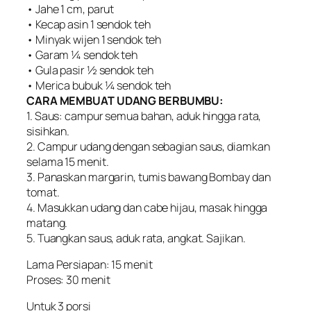
• Jahe 1 cm, parut
• Kecap asin 1 sendok teh
• Minyak wijen 1 sendok teh
• Garam ¼ sendok teh
• Gula pasir ½ sendok teh
• Merica bubuk ¼ sendok teh
CARA MEMBUAT UDANG BERBUMBU:
1. Saus: campur semua bahan, aduk hingga rata,
sisihkan.
2. Campur udang dengan sebagian saus, diamkan
selama 15 menit.
3. Panaskan margarin, tumis bawang Bombay dan
tomat.
4. Masukkan udang dan cabe hijau, masak hingga
matang.
5. Tuangkan saus, aduk rata, angkat. Sajikan.
Lama Persiapan: 15 menit
Proses: 30 menit
Untuk 3 porsi