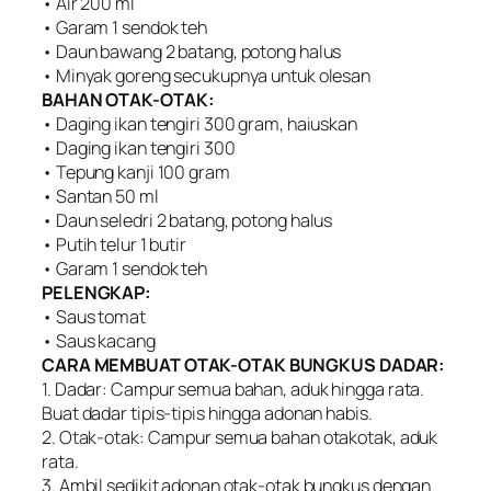
• Air 200 ml
• Garam 1 sendok teh
• Daun bawang 2 batang, potong halus
• Minyak goreng secukupnya untuk olesan
BAHAN OTAK-OTAK:
• Daging ikan tengiri 300 gram, haiuskan
• Daging ikan tengiri 300
• Tepung kanji 100 gram
• Santan 50 ml
• Daun seledri 2 batang, potong halus
• Putih telur 1 butir
• Garam 1 sendok teh
PELENGKAP:
• Saus tomat
• Saus kacang
CARA MEMBUAT OTAK-OTAK BUNGKUS DADAR:
1. Dadar: Campur semua bahan, aduk hingga rata.
Buat dadar tipis-tipis hingga adonan habis.
2. Otak-otak: Campur semua bahan otakotak, aduk
rata.
3. Ambil sedikit adonan otak-otak bungkus dengan