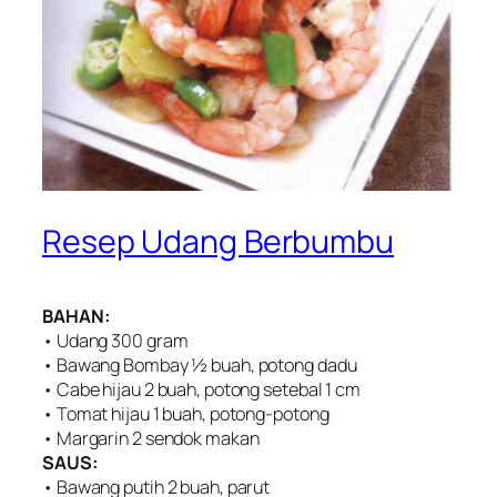
Resep Udang Berbumbu
BAHAN:
• Udang 300 gram
• Bawang Bombay ½ buah, potong dadu
• Cabe hijau 2 buah, potong setebal 1 cm
• Tomat hijau 1 buah, potong-potong
• Margarin 2 sendok makan
SAUS:
• Bawang putih 2 buah, parut