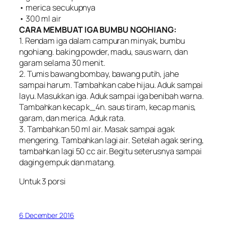
• merica secukupnya
• 300 ml air
CARA MEMBUAT IGA BUMBU NGOHIANG:
1. Rendam iga dalam campuran minyak, bumbu
ngohiang. baking powder, madu, saus warn, dan
garam selama 30 menit.
2. Tumis bawang bombay, bawang putih, jahe
sampai harum. Tambahkan cabe hijau. Aduk sampai
layu. Masukkan iga. Aduk sampai iga benibah warna.
Tambahkan kecap k_4n. saus tiram, kecap manis,
garam, dan merica. Aduk rata.
3. Tambahkan 50 ml air. Masak sampai agak
mengering. Tambahkan lagi air. Setelah agak sering,
tambahkan lagi 50 cc air. Begitu seterusnya sampai
daging empuk dan matang.
Untuk 3 porsi
6 December 2016