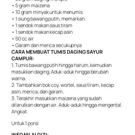
• 5 gram maizena
• 10 gram minyak untuk menumis
• 1 siung bawang putih, memarkan
• 1 sendok makan saus tiram
• 1 sendok makan kecap asin
• 50 cc air
• Garam dan merica secukupnya
CARA MEMBUAT TUMIS DAGING SAYUR
CAMPUR:
1. Tumis bawang putih hingga harum, kemudian
masukkan daging. Aduk-aduk hingga berubah
warna.
2. Tambahkan bok coy, wortel, saus tiram, kecap
asin, merica, dan garam.
3. Terakhir masukkan maizena yang sudah
dilarutkan dengan air. Aduk-aduk hingga mengental.
Angkat.
Untuk 1 porsi
INFO NILAI GIZI: