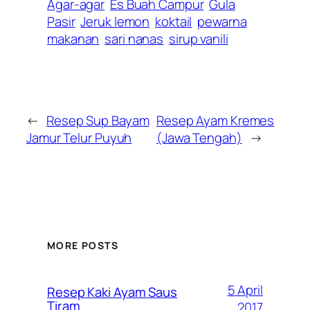
Agar-agar
Es Buah Campur
Gula
Pasir
Jeruk lemon
koktail
pewarna
makanan
sari nanas
sirup vanili
←
Resep Sup Bayam
Resep Ayam Kremes
Jamur Telur Puyuh
(Jawa Tengah)
→
MORE POSTS
5 April
Resep Kaki Ayam Saus
Tiram
2017