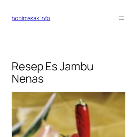
Skip
to
hobimasak.info
content
Resep Es Jambu
Nenas