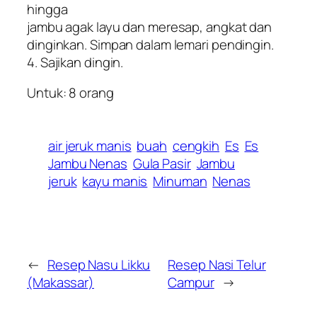
hingga
jambu agak layu dan meresap, angkat dan
dinginkan. Simpan dalam lemari pendingin.
4. Sajikan dingin.
Untuk: 8 orang
air jeruk manis
buah
cengkih
Es
Es
Jambu Nenas
Gula Pasir
Jambu
jeruk
kayu manis
Minuman
Nenas
←
Resep Nasu Likku
Resep Nasi Telur
(Makassar)
Campur
→