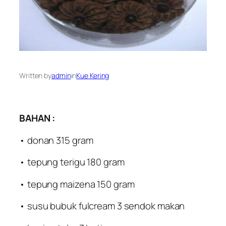
Written by
admin
in
Kue Kering
BAHAN :
• donan 315 gram
• tepung terigu 180 gram
• tepung maizena 150 gram
• susu bubuk fulcream 3 sendok makan