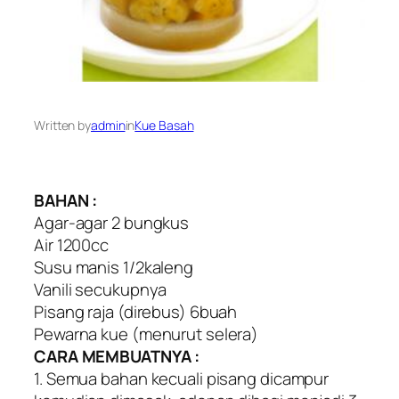
Written by
admin
in
Kue Basah
BAHAN :
Agar-agar 2 bungkus
Air 1200cc
Susu manis 1/2kaleng
Vanili secukupnya
Pisang raja (direbus) 6buah
Pewarna kue (menurut selera)
CARA MEMBUATNYA :
1. Semua bahan kecuali pisang dicampur