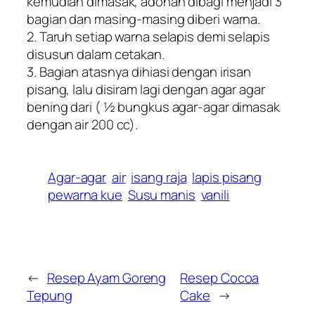
kemudian dimasak, adonan dibagi menjadi 3
bagian dan masing-masing diberi warna.
2. Taruh setiap warna selapis demi selapis
disusun dalam cetakan.
3. Bagian atasnya dihiasi dengan irisan
pisang, lalu disiram lagi dengan agar agar
bening dari ( ½ bungkus agar-agar dimasak
dengan air 200 cc).
Agar-agar
air
isang raja
lapis pisang
pewarna kue
Susu manis
vanili
←
Resep Ayam Goreng
Resep Cocoa
Tepung
Cake
→