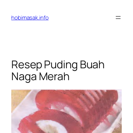
Skip
to
hobimasak.info
content
Resep Puding Buah
Naga Merah