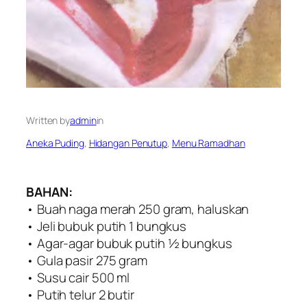
Written by
admin
in
Aneka Puding
, 
Hidangan Penutup
, 
Menu Ramadhan
BAHAN:
• Buah naga merah 250 gram, haluskan
• Jeli bubuk putih 1 bungkus
• Agar-agar bubuk putih ½ bungkus
• Gula pasir 275 gram
• Susu cair 500 ml
• Putih telur 2 butir