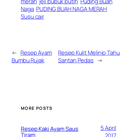
merah
jeli bubuk putih
Puding Buah
Naga
PUDING BUAH NAGA MERAH
Susu cair
←
Resep Ayam
Resep Kulit Melinjo Tahu
Bumbu Rujak
Santan Pedas
→
MORE POSTS
5 April
Resep Kaki Ayam Saus
Tiram
2017