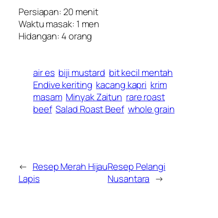
Persiapan: 20 menit
Waktu masak: 1 men
Hidangan: 4 orang
air es
biji mustard
bit kecil mentah
Endive keriting
kacang kapri
krim
masam
Minyak Zaitun
rare roast
beef
Salad Roast Beef
whole grain
←
Resep Merah Hijau
Resep Pelangi
Lapis
Nusantara
→