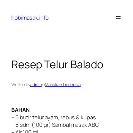
Skip
to
hobimasak.info
content
Resep Telur Balado
Written by
admin
in
Masakan Indonesia
BAHAN
– 5 butir telur ayam, rebus & kupas.
– 5 sdm (100 gr) Sambal masak ABC
– Air 100 ml