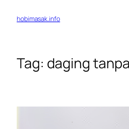
Skip
to
hobimasak.info
content
Tag:
daging tanp