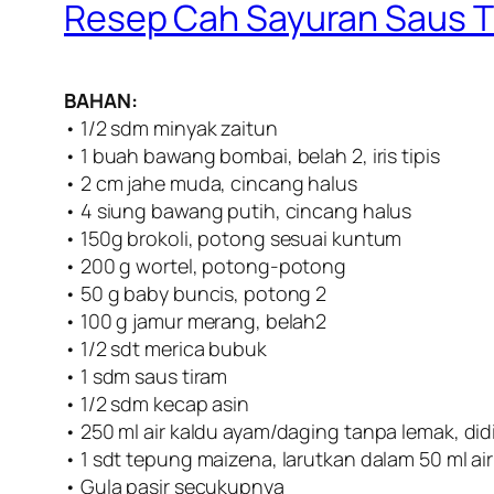
Resep Cah Sayuran Saus T
BAHAN:
• 1/2 sdm minyak zaitun
• 1 buah bawang bombai, belah 2, iris tipis
• 2 cm jahe muda, cincang halus
• 4 siung bawang putih, cincang halus
• 150g brokoli, potong sesuai kuntum
• 200 g wortel, potong-potong
• 50 g baby buncis, potong 2
• 100 g jamur merang, belah2
• 1/2 sdt merica bubuk
• 1 sdm saus tiram
• 1/2 sdm kecap asin
• 250 ml air kaldu ayam/daging tanpa lemak, di
• 1 sdt tepung maizena, larutkan dalam 50 ml air
• Gula pasir secukupnya