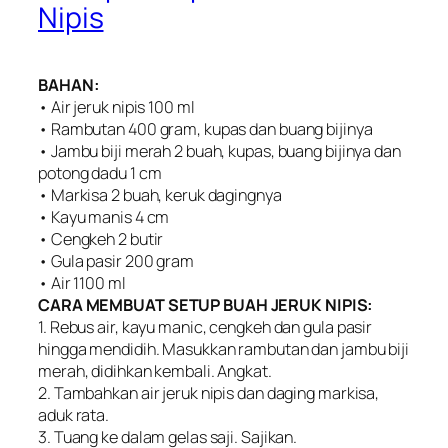
Nipis
BAHAN:
• Air jeruk nipis 100 ml
• Rambutan 400 gram, kupas dan buang bijinya
• Jambu biji merah 2 buah, kupas, buang bijinya dan
potong dadu 1 cm
• Markisa 2 buah, keruk dagingnya
• Kayu manis 4 cm
• Cengkeh 2 butir
• Gula pasir 200 gram
• Air 1100 ml
CARA MEMBUAT SETUP BUAH JERUK NIPIS:
1. Rebus air, kayu manic, cengkeh dan gula pasir
hingga mendidih. Masukkan rambutan dan jambu biji
merah, didihkan kembali. Angkat.
2. Tambahkan air jeruk nipis dan daging markisa,
aduk rata.
3. Tuang ke dalam gelas saji. Sajikan.