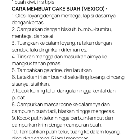
1 buah kiwi, iris tipis
CARA MEMBUAT CAKE BUAH (MEXICO) :
1. Olesi loyang dengan mentega, lapisi dasarnya
dengan kertas.
2. Campurkan dengan biskuit, bumbu-bumbu,
mentega, dan selai.
3. Tuangkan ke dalam loyang, ratakan dengan
sendok, lalu dinginkan di lemari es.
4. Tiriskan mangga dan masukkan airnya ke
mangkuk tahan panas.
5. Tambahkan gelatine, dan Iarutkan.
6. Letakkan irisan buah di sekeliling loyang, cincang
sisanya, sisihkan.
7. Kocok kuning telur dan gula hingga kental dan
pucat.
8. Campurkan mascarpone ke dalamnya dan
campuran buah tadi, biarkan hingga mengeras.
9. Kocok putih telur hingga berbuih lembut dan
campurkan krim dengan campuran buah.
10. Tambahkan putih telur, tuang ke dalam loyang,
dinginkan sampai 5 jam/ mengeras.