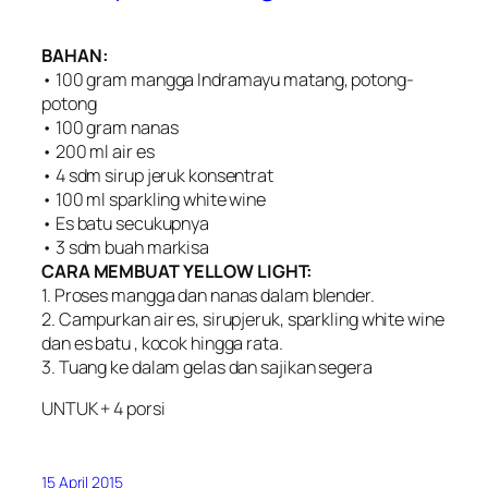
BAHAN:
• 100 gram mangga Indramayu matang, potong-
potong
• 100 gram nanas
• 200 ml air es
• 4 sdm sirup jeruk konsentrat
• 100 ml sparkling white wine
• Es batu secukupnya
• 3 sdm buah markisa
CARA MEMBUAT YELLOW LIGHT:
1. Proses mangga dan nanas dalam blender.
2. Campurkan air es, sirupjeruk, sparkling white wine
dan es batu , kocok hingga rata.
3. Tuang ke dalam gelas dan sajikan segera
UNTUK + 4 porsi
15 April 2015