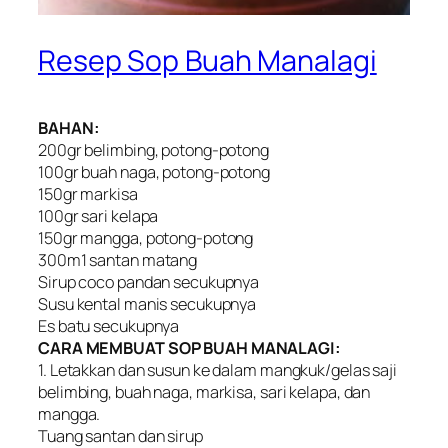
Resep Sop Buah Manalagi
BAHAN:
200gr belimbing, potong-potong
100gr buah naga, potong-potong
150gr markisa
100gr sari kelapa
150gr mangga, potong-potong
300m1 santan matang
Sirup coco pandan secukupnya
Susu kental manis secukupnya
Es batu secukupnya
CARA MEMBUAT SOP BUAH MANALAGI:
1. Letakkan dan susun ke dalam mangkuk/gelas saji
belimbing, buah naga, markisa, sari kelapa, dan
mangga.
Tuang santan dan sirup