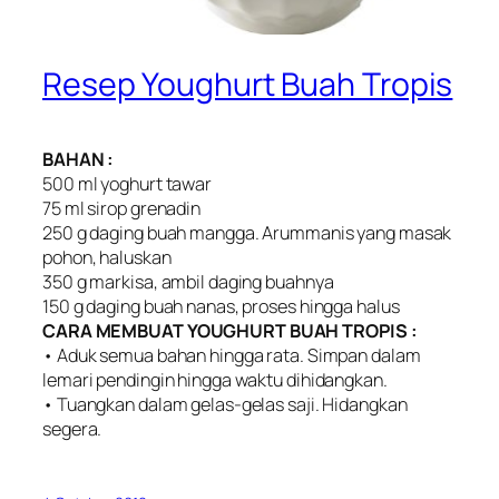
Resep Youghurt Buah Tropis
BAHAN :
500 ml yoghurt tawar
75 ml sirop grenadin
250 g daging buah mangga. Arummanis yang masak
pohon, haluskan
350 g markisa, ambil daging buahnya
150 g daging buah nanas, proses hingga halus
CARA MEMBUAT YOUGHURT BUAH TROPIS :
• Aduk semua bahan hingga rata. Simpan dalam
lemari pendingin hingga waktu dihidangkan.
• Tuangkan dalam gelas-gelas saji. Hidangkan
segera.