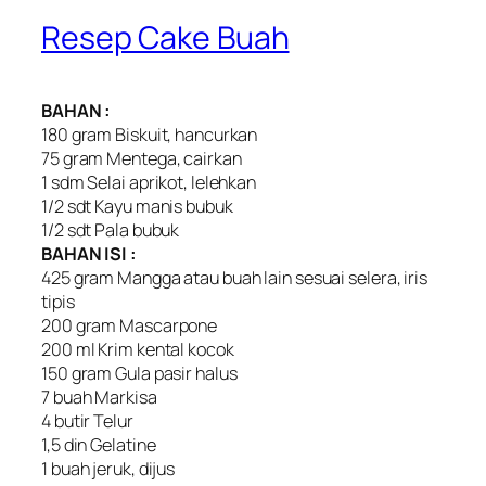
Resep Cake Buah
BAHAN :
180 gram Biskuit, hancurkan
75 gram Mentega, cairkan
1 sdm Selai aprikot, lelehkan
1/2 sdt Kayu manis bubuk
1/2 sdt Pala bubuk
BAHAN ISI :
425 gram Mangga atau buah lain sesuai selera, iris
tipis
200 gram Mascarpone
200 ml Krim kental kocok
150 gram Gula pasir halus
7 buah Markisa
4 butir Telur
1,5 din Gelatine
1 buah jeruk, dijus