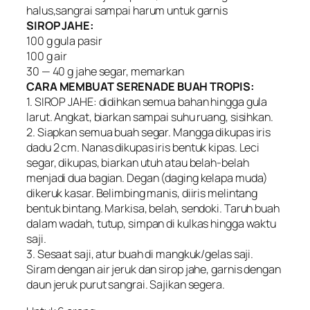
halus,sangrai sampai harum untuk garnis
SIROP JAHE:
100 g gula pasir
100 g air
30 — 40 g jahe segar, memarkan
CARA MEMBUAT SERENADE BUAH TROPIS:
1. SIROP JAHE: didihkan semua bahan hingga gula
larut. Angkat, biarkan sampai suhu ruang, sisihkan.
2. Siapkan semua buah segar. Mangga dikupas iris
dadu 2 cm. Nanas dikupas iris bentuk kipas. Leci
segar, dikupas, biarkan utuh atau belah-belah
menjadi dua bagian. Degan (daging kelapa muda)
dikeruk kasar. Belimbing manis, diiris melintang
bentuk bintang. Markisa, belah, sendoki. Taruh buah
dalam wadah, tutup, simpan di kulkas hingga waktu
saji.
3. Sesaat saji, atur buah di mangkuk/gelas saji.
Siram dengan air jeruk dan sirop jahe, garnis dengan
daun jeruk purut sangrai. Sajikan segera.