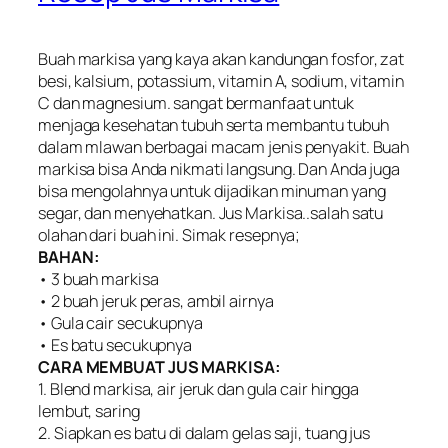
Buah markisa yang kaya akan kandungan fosfor, zat
besi, kalsium, potassium, vitamin A, sodium, vitamin
C dan magnesium. sangat bermanfaat untuk
menjaga kesehatan tubuh serta membantu tubuh
dalam mlawan berbagai macam jenis penyakit. Buah
markisa bisa Anda nikmati langsung. Dan Anda juga
bisa mengolahnya untuk dijadikan minuman yang
segar, dan menyehatkan. Jus Markisa..salah satu
olahan dari buah ini. Simak resepnya;
BAHAN:
• 3 buah markisa
• 2 buah jeruk peras, ambil airnya
• Gula cair secukupnya
• Es batu secukupnya
CARA MEMBUAT JUS MARKISA:
1. Blend markisa, air jeruk dan gula cair hingga
lembut, saring
2. Siapkan es batu di dalam gelas saji, tuang jus