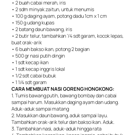
• 2 buah cabai merah, iris
• 2 sdm minyak zaitun, untuk menumis
• 100 g daging ayam, potong dadu 1cm x 1 cm
• 150 g udang kupas
• 2 batang daun bawang, iris
• 2 butir telur, tambahkan ‘/4 sdt garam, kocok lepas,
buat orak-arik
• 6 buah bakso ikan, potong 2 bagian
• 500 gr nasi putih dingin
• 1 sdt kecap ikan
• 1 sdt kecap inggris lokal
• 1/2 sdt cabai bubuk
• 1 1/4 sdt garam
CARA MEMBUAT NASI GORENG HONGKONG:
1. Tumis bawang putih, bawang bombay dan cabai
sampai harum. Masukkan daging ayam dan udang.
Aduk-aduk sampai matang
2. Masukkan daun bawang, aduk sampai layu.
Tambahkan orak-arik telur dan bakso ikan. Aduk.
3. Tambahkan nasi, aduk-aduk hingga rata