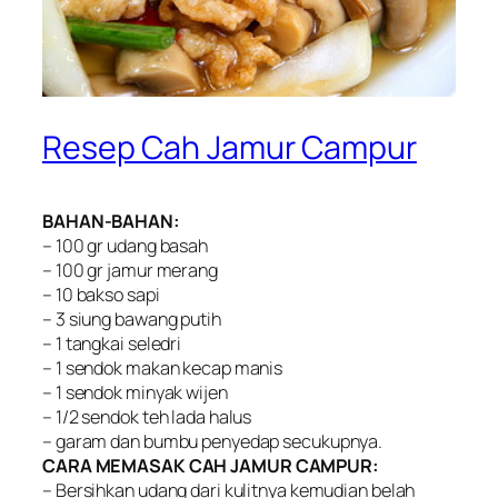
Resep Cah Jamur Campur
BAHAN-BAHAN:
– 100 gr udang basah
– 100 gr jamur merang
– 10 bakso sapi
– 3 siung bawang putih
– 1 tangkai seledri
– 1 sendok makan kecap manis
– 1 sendok minyak wijen
– 1/2 sendok teh lada halus
– garam dan bumbu penyedap secukupnya.
CARA MEMASAK CAH JAMUR CAMPUR:
– Bersihkan udang dari kulitnya kemudian belah