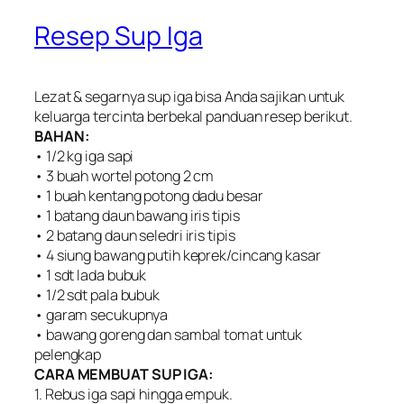
Resep Sup Iga
Lezat & segarnya sup iga bisa Anda sajikan untuk
keluarga tercinta berbekal panduan resep berikut.
BAHAN:
• 1/2 kg iga sapi
• 3 buah wortel potong 2 cm
• 1 buah kentang potong dadu besar
• 1 batang daun bawang iris tipis
• 2 batang daun seledri iris tipis
• 4 siung bawang putih keprek/cincang kasar
• 1 sdt lada bubuk
• 1/2 sdt pala bubuk
• garam secukupnya
• bawang goreng dan sambal tomat untuk
pelengkap
CARA MEMBUAT SUP IGA:
1. Rebus iga sapi hingga empuk.