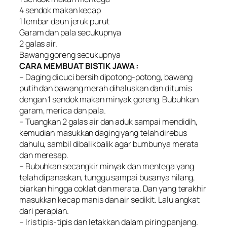
4 sendok makan kecap
1 lembar daun jeruk purut
Garam dan pala secukupnya
2 galas air.
Bawang goreng secukupnya
CARA MEMBUAT BISTIK JAWA :
– Daging dicuci bersih dipotong-potong, bawang
putih dan bawang merah dihaluskan dan ditumis
dengan 1 sendok makan minyak goreng. Bubuhkan
garam, merica dan pala.
– Tuangkan 2 galas air dan aduk sampai mendidih,
kemudian masukkan daging yang telah direbus
dahulu, sambil dibalikbalik agar bumbunya merata
dan meresap.
– Bubuhkan secangkir minyak dan mentega yang
telah dipanaskan, tunggu sampai busanya hilang,
biarkan hingga coklat dan merata. Dan yang terakhir
masukkan kecap manis dan air sedikit. Lalu angkat
dari perapian.
– Iris tipis-tipis dan letakkan dalam piring panjang.