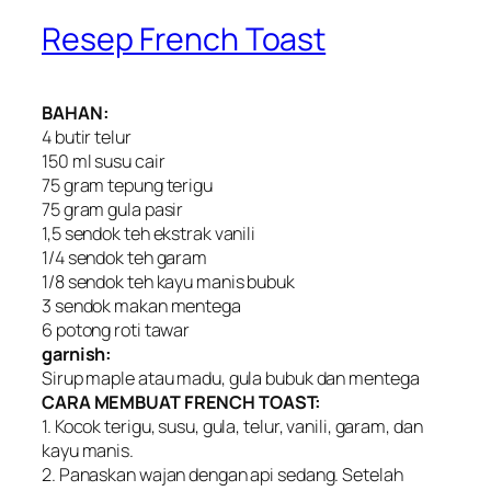
Resep French Toast
BAHAN:
4 butir telur
150 ml susu cair
75 gram tepung terigu
75 gram gula pasir
1,5 sendok teh ekstrak vanili
1/4 sendok teh garam
1/8 sendok teh kayu manis bubuk
3 sendok makan mentega
6 potong roti tawar
garnish:
Sirup maple atau madu, gula bubuk dan mentega
CARA MEMBUAT FRENCH TOAST:
1. Kocok terigu, susu, gula, telur, vanili, garam, dan
kayu manis.
2. Panaskan wajan dengan api sedang. Setelah