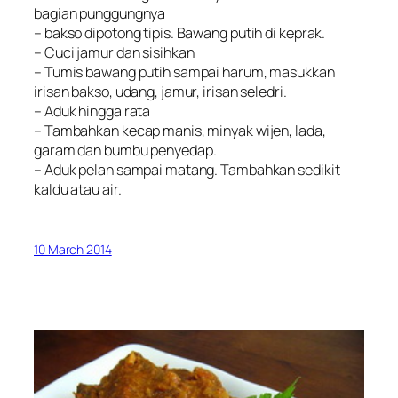
bagian punggungnya
– bakso dipotong tipis. Bawang putih di keprak.
– Cuci jamur dan sisihkan
– Tumis bawang putih sampai harum, masukkan
irisan bakso, udang, jamur, irisan seledri.
– Aduk hingga rata
– Tambahkan kecap manis, minyak wijen, lada,
garam dan bumbu penyedap.
– Aduk pelan sampai matang. Tambahkan sedikit
kaldu atau air.
10 March 2014