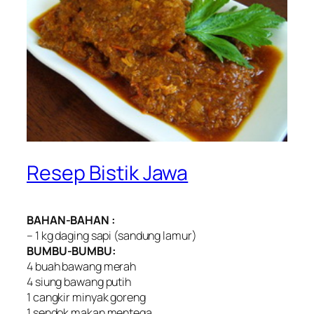
Resep Bistik Jawa
BAHAN-BAHAN :
– 1 kg daging sapi (sandung lamur)
BUMBU-BUMBU:
4 buah bawang merah
4 siung bawang putih
1 cangkir minyak goreng
1 sendok makan mentega