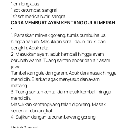
1 cm lengkuas
1 sdt ketumbar, sangrai
1/2 sdt merica butir, sangrai ..
CARA MEMBUAT AYAM KENTANG GULAI MERAH
:
1. Panaskan minyak goreng, tumis bumbu halus
hingga harum. Masukkan serai, daun jeruk, dan
cengkih. Aduk rata.
2. Masukkan ayam, aduk kembali hingga ayam
berubah warna. Tuang santan encer dan air asam
jawa.
Tambahkan gula dan garam. Aduk dan masak hingga
mendidih. Biarkan agak menyusut dan ayam
matang.
3. Tuang santan kental dan masak kernbali hingga
mendidih.
Masukkan kentang yang telah digoreng. Masak
sebentar dan angkat.
4. Sajikan dengan taburan bawang goreng.
Untuk 6 porsi