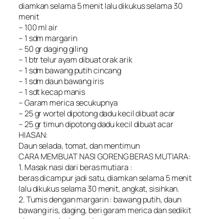
diamkan selama 5 menit lalu dikukus selama 30
menit
– 100 ml air
– 1 sdm margarin
– 50 gr daging giling
– 1 btr telur ayam dibuat orak arik
– 1 sdm bawang putih cincang
– 1 sdm daun bawang iris
– 1 sdt kecap manis
– Garam merica secukupnya
– 25 gr wortel dipotong dadu kecil dibuat acar
– 25 gr timun dipotong dadu kecil dibuat acar
HIASAN:
Daun selada, tomat, dan mentimun
CARA MEMBUAT NASI GORENG BERAS MUTIARA:
1. Masak nasi dari beras mutiara :
beras dicampur jadi satu, diamkan selama 5 menit
lalu dikukus selama 30 menit, angkat, sisihkan.
2. Tumis dengan margarin : bawang putih, daun
bawang iris, daging, beri garam merica dan sedikit