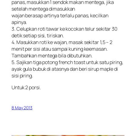
panas, masukkan 1 sendok makan mentega, jika
setelah mentega dimasukkan
wajan berasap artinya terlalu panas, kecilkan
apinya.
3. Celupkan roti tawar ke kocokan telur sekitar 30
detik setiap sisi, tiriskan.
4. Masukkan roti ke wajan, masak sekitar 1,5 – 2
menit per sisi atau sampai kuning keemasan.
Tambahkan mentega bila dibutuhkan.
5. Sajikan tiga potong french toast untuk satu piring,
ayak gula bubuk di atasnya dan beri sirup maple di
sisi piring.
Untuk 2 porsi.
8 May 2013