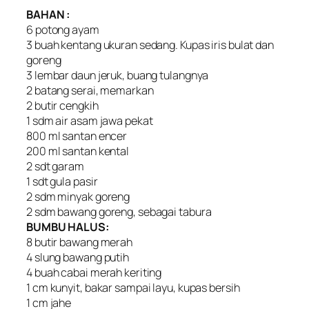
BAHAN :
6 potong ayam
3 buah kentang ukuran sedang. Kupas iris bulat dan
goreng
3 lembar daun jeruk, buang tulangnya
2 batang serai, memarkan
2 butir cengkih
1 sdm air asam jawa pekat
800 ml santan encer
200 ml santan kental
2 sdt garam
1 sdt gula pasir
2 sdm minyak goreng
2 sdm bawang goreng, sebagai tabura
BUMBU HALUS:
8 butir bawang merah
4 slung bawang putih
4 buah cabai merah keriting
1 cm kunyit, bakar sampai layu, kupas bersih
1 cm jahe