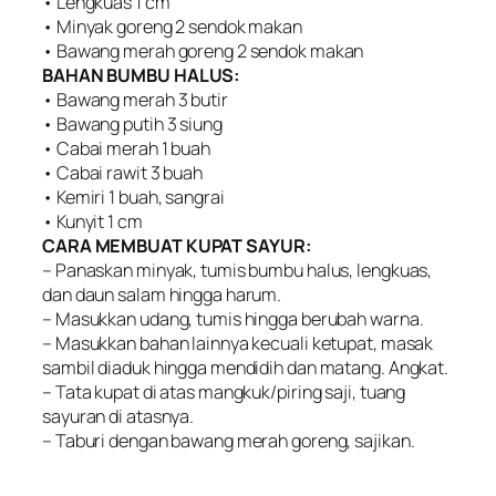
• Lengkuas 1 cm
• Minyak goreng 2 sendok makan
• Bawang merah goreng 2 sendok makan
BAHAN BUMBU HALUS:
• Bawang merah 3 butir
• Bawang putih 3 siung
• Cabai merah 1 buah
• Cabai rawit 3 buah
• Kemiri 1 buah, sangrai
• Kunyit 1 cm
CARA MEMBUAT KUPAT SAYUR:
– Panaskan minyak, tumis bumbu halus, lengkuas,
dan daun salam hingga harum.
– Masukkan udang, tumis hingga berubah warna.
– Masukkan bahan lainnya kecuali ketupat, masak
sambil diaduk hingga mendidih dan matang. Angkat.
– Tata kupat di atas mangkuk/piring saji, tuang
sayuran di atasnya.
– Taburi dengan bawang merah goreng, sajikan.