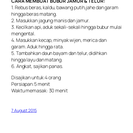
CARA MEMBUAT BUBUR JAMUR & TELUR:
1. Rebus beras, kaldu, bawang putih,jahe dan garam
hingga beras matang.
2. Masukkan jagung manis dan jamur.
3. Kecilkan api, aduk sekali-sekali hingga bubur mulai
mengental.
4. Masukkan kecap, minyak wijen, merica dan
garam. Aduk hingga rata.
5. Tambahkan daun bayam dan telur, didihkan
hingga layu dan matang.
6. Angkat, sajikan panas.
Disajikan untuk:4 orang
Persiapan:5 menit
Waktu memasak: 30 menit
7 August 2015