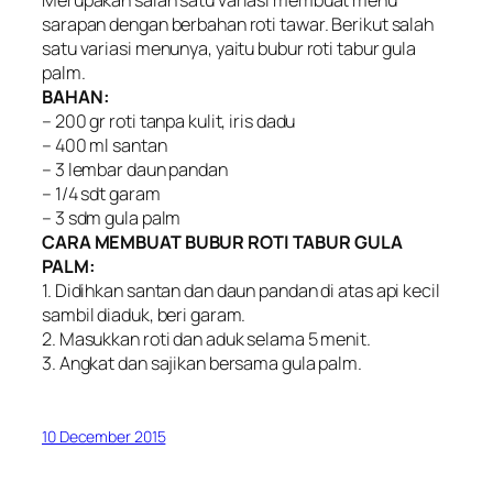
sarapan dengan berbahan roti tawar. Berikut salah
satu variasi menunya, yaitu bubur roti tabur gula
palm.
BAHAN:
– 200 gr roti tanpa kulit, iris dadu
– 400 ml santan
– 3 lembar daun pandan
– 1/4 sdt garam
– 3 sdm gula palm
CARA MEMBUAT BUBUR ROTI TABUR GULA
PALM:
1. Didihkan santan dan daun pandan di atas api kecil
sambil diaduk, beri garam.
2. Masukkan roti dan aduk selama 5 menit.
3. Angkat dan sajikan bersama gula palm.
10 December 2015