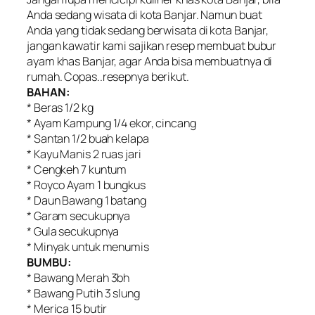
Anda sedang wisata di kota Banjar. Namun buat
Anda yang tidak sedang berwisata di kota Banjar,
jangan kawatir kami sajikan resep membuat bubur
ayam khas Banjar, agar Anda bisa membuatnya di
rumah. Copas..resepnya berikut.
BAHAN:
* Beras 1/2 kg
* Ayam Kampung 1/4 ekor, cincang
* Santan 1/2 buah kelapa
* Kayu Manis 2 ruas jari
* Cengkeh 7 kuntum
* Royco Ayam 1 bungkus
* Daun Bawang 1 batang
* Garam secukupnya
* Gula secukupnya
* Minyak untuk menumis
BUMBU:
* Bawang Merah 3bh
* Bawang Putih 3 slung
* Merica 15 butir