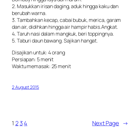
2. Masukkan irisan daging, aduk hingga kaku dan
berubah warna.
3. Tambahkan kecap, cabai bubuk, merica, garam
dan air, didihkan hingga air hampir habis.Angkat.
4. Taruh nasi dalam mangkuk, beri toppingnya.
5. Taburi daun bawang. Sajikan hangat.
Disajikan untuk: 4 orang
Persiapan: 5 menit
Waktu memasak: 25 menit
2 August 2015
1
2
3
4
Next Page
→