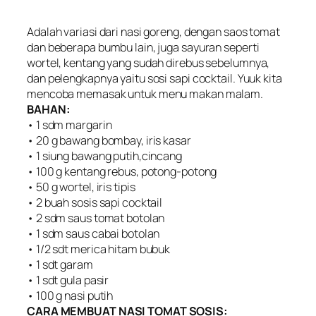
Adalah variasi dari nasi goreng, dengan saos tomat
dan beberapa bumbu lain, juga sayuran seperti
wortel, kentang yang sudah direbus sebelumnya,
dan pelengkapnya yaitu sosi sapi cocktail. Yuuk kita
mencoba memasak untuk menu makan malam.
BAHAN:
• 1 sdm margarin
• 20 g bawang bombay, iris kasar
• 1 siung bawang putih,cincang
• 100 g kentang rebus, potong-potong
• 50 g wortel, iris tipis
• 2 buah sosis sapi cocktail
• 2 sdm saus tomat botolan
• 1 sdm saus cabai botolan
• 1/2 sdt merica hitam bubuk
• 1 sdt garam
• 1 sdt gula pasir
• 100 g nasi putih
CARA MEMBUAT NASI TOMAT SOSIS: