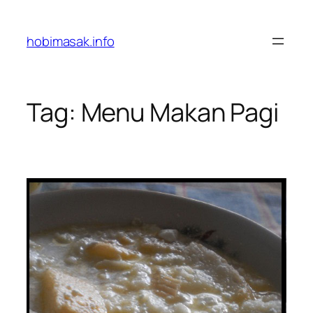
Skip
to
hobimasak.info
content
Tag:
Menu Makan Pagi