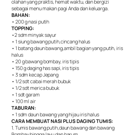
olahan yang praktis, hemat waktu, dan bergizi
sebagai menu makan pagi Anda dan keluarga.
BAHAN:
• 200 g nasi putih
TOPPING:
•2 sdm minyak sayur
• 1 siung bawang putih,cincang halus
• 1 batang daun bawang,ambil bagian yang putih, iris
halus
• 20 g bawang bombay, iris tipis
• 150 g daging has sapi, iris tipis
• 3 sdm kecap Jepang
• 1/2 sdt cabai merah bubuk
• 1/2 sdt merica bubuk
• 1 sdt garam
• 100 ml air
TABURAN:
• 1 sdm daun bawang yang hijau iris halus
CARA MEMBUAT NASI PLUS DAGING TUMIS:
1. Tumis bawang putih,daun bawang dan bawang
Bombay hingga layu dan harum.