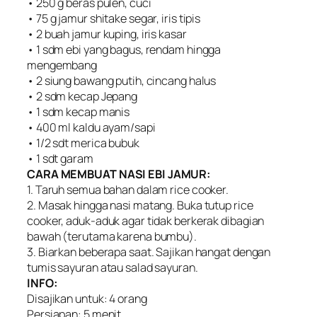
• 250 g beras pulen, cuci
• 75 g jamur shitake segar, iris tipis
• 2 buah jamur kuping, iris kasar
• 1 sdm ebi yang bagus, rendam hingga
mengembang
• 2 siung bawang putih, cincang halus
• 2 sdm kecap Jepang
• 1 sdm kecap manis
• 400 ml kaldu ayam/sapi
• 1/2 sdt merica bubuk
• 1 sdt garam
CARA MEMBUAT NASI EBI JAMUR:
1. Taruh semua bahan dalam rice cooker.
2. Masak hingga nasi matang. Buka tutup rice
cooker, aduk-aduk agar tidak berkerak dibagian
bawah (terutama karena bumbu).
3. Biarkan beberapa saat. Sajikan hangat dengan
tumis sayuran atau salad sayuran.
INFO:
Disajikan untuk: 4 orang
Persiapan: 5 menit