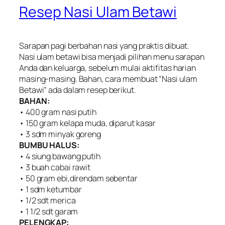
Resep Nasi Ulam Betawi
Sarapan pagi berbahan nasi yang praktis dibuat.
Nasi ulam betawi bisa menjadi pilihan menu sarapan
Anda dan keluarga, sebelum mulai aktifitas harian
masing-masing. Bahan, cara membuat “Nasi ulam
Betawi” ada dalam resep berikut.
BAHAN:
• 400 gram nasi putih
• 150 gram kelapa muda, diparut kasar
• 3 sdm minyak goreng
BUMBU HALUS:
• 4 siung bawang putih
• 3 buah cabai rawit
• 50 gram ebi,direndam sebentar
• 1 sdm ketumbar
• 1/2 sdt merica
• 1 1/2 sdt garam
PELENGKAP: