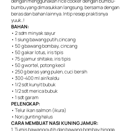
dengan menggunakan rice cooker dengan bumbu-
bumbu yang dimasukkan langsung, bersama dengan
beras dan bahan lainnya. Intip resep praktisnya
yuuk..!
BAHAN:
• 2 sdm minyak sayur
• 1 siung bawang putih,cincang
• 50 g bawang bombay, cincang
• 50 g akar lotus, iris tipis
• 75 g jamur shitake, iris tipis
• 50 g wortel, potong kecil
• 250 g beras yang pulen, cuci bersih
• 300-400 ml air/kaldu
• 1/2 sdt kunyit bubuk
• 1/2 sdt merica bubuk
• 1 sdt garam
PELENGKAP:
• Telur ikan salmon (ikura)
• Nori,gunting halus
CARA MEMBUAT NASI KUNING JAMUR:
1. Tumis bawang putih dan bawang bombay hingga