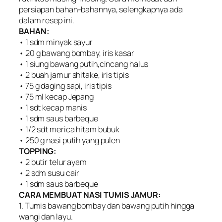
persiapan bahan-bahannya, selengkapnya ada
dalam resep ini.
BAHAN:
• 1 sdm minyak sayur
• 20 g bawang bombay, iris kasar
• 1 siung bawang putih,cincang halus
• 2 buah jamur shitake, iris tipis
• 75 g daging sapi, iris tipis
• 75 ml kecap Jepang
• 1 sdt kecap manis
• 1 sdm saus barbeque
• 1/2 sdt merica hitam bubuk
• 250 g nasi putih yang pulen
TOPPING:
• 2 butir telur ayam
• 2 sdm susu cair
• 1 sdm saus barbeque
CARA MEMBUAT NASI TUMIS JAMUR:
1. Tumis bawang bombay dan bawang putih hingga
wangi dan layu.