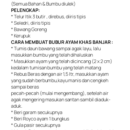
(Semua Bahan & Bumbu diulek)
PELENGKAP:
* Telur Itik 3 butir , direbus, diiris tipis
* Seledri, diiris tipis
* Bawang Goreng
* Kerupuk
CARA MEMBUAT BUBUR AYAM KHAS BANJAR :
* Tumis daun bawang sampai agak layu, lalu
masukkan bumbu yang telah dihaluskan
* Masukkan ayam yang telah dicincang (2 x 2 cm)
kedalam tumisan bumbu yang telah matang
* Rebus Beras dengan air 1,5 Itr, masukkan ayam
yang sudah berbumbu,kayu manis dan cengkeh
sampai beras
pecah-pecah (mulai mengembang), setelah air
agak mengering masukan santan sambil diaduk-
aduk.
* Beri garam secukupnya
* Beri Royco ayam 1 bungkus
* Gula pasir secukupnya