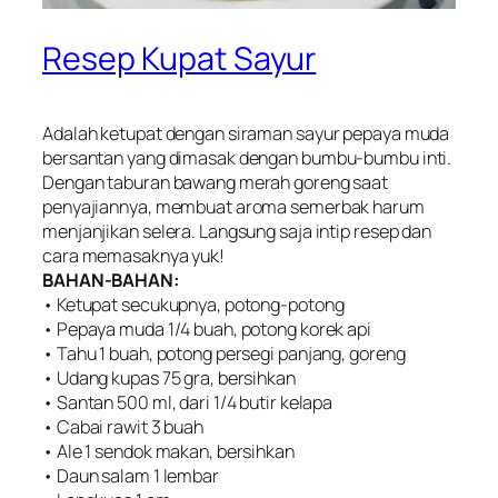
Resep Kupat Sayur
Adalah ketupat dengan siraman sayur pepaya muda
bersantan yang dimasak dengan bumbu-bumbu inti.
Dengan taburan bawang merah goreng saat
penyajiannya, membuat aroma semerbak harum
menjanjikan selera. Langsung saja intip resep dan
cara memasaknya yuk!
BAHAN-BAHAN:
• Ketupat secukupnya, potong-potong
• Pepaya muda 1/4 buah, potong korek api
• Tahu 1 buah, potong persegi panjang, goreng
• Udang kupas 75 gra, bersihkan
• Santan 500 ml, dari 1/4 butir kelapa
• Cabai rawit 3 buah
• Ale 1 sendok makan, bersihkan
• Daun salam 1 lembar