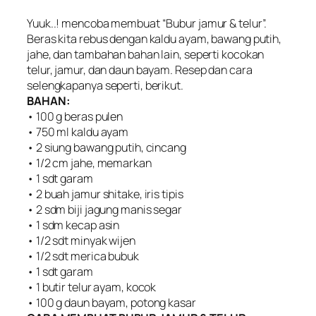
Yuuk..! mencoba membuat “Bubur jamur & telur”.
Beras kita rebus dengan kaldu ayam, bawang putih,
jahe, dan tambahan bahan lain, seperti kocokan
telur, jamur, dan daun bayam. Resep dan cara
selengkapanya seperti, berikut.
BAHAN:
• 100 g beras pulen
• 750 ml kaldu ayam
• 2 siung bawang putih, cincang
• 1/2 cm jahe, memarkan
• 1 sdt garam
• 2 buah jamur shitake, iris tipis
• 2 sdm biji jagung manis segar
• 1 sdm kecap asin
• 1/2 sdt minyak wijen
• 1/2 sdt merica bubuk
• 1 sdt garam
• 1 butir telur ayam, kocok
• 100 g daun bayam, potong kasar