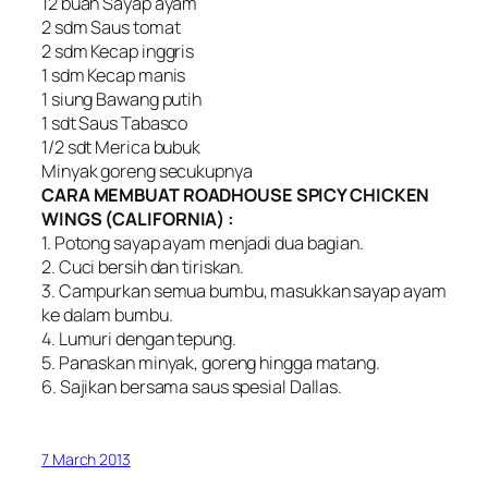
12 buah Sayap ayam
2 sdm Saus tomat
2 sdm Kecap inggris
1 sdm Kecap manis
1 siung Bawang putih
1 sdt Saus Tabasco
1/2 sdt Merica bubuk
Minyak goreng secukupnya
CARA MEMBUAT ROADHOUSE SPICY CHICKEN
WINGS (CALIFORNIA) :
1. Potong sayap ayam menjadi dua bagian.
2. Cuci bersih dan tiriskan.
3. Campurkan semua bumbu, masukkan sayap ayam
ke dalam bumbu.
4. Lumuri dengan tepung.
5. Panaskan minyak, goreng hingga matang.
6. Sajikan bersama saus spesial Dallas.
7 March 2013