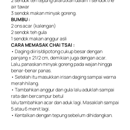
2 sendok teh tepung dilarutkan dalam 1 sendok the
air tawar
3 sendok makan minyak goreng.
BUMBU :
2 ons acar (kalengan)
2 sendok teh gula
1 sendok makan anggur asli
CARA MEMASAK CHAI TSAI :
• Daging diiris/dipotong cukup besar dengan
panjang ± 21/2 cm, demikian juga dengan acar.
Lalu, panaskan minyak goreng pada wajan hingga
benar-benar panas.
• Setelah itu masukkan irisan daging sampai warna
merah hilang.
• Tambahkan anggur dan gula lalu aduklah sampai
rata dan bercampur betul
lalu tambahkan acar dan aduk lagi. Masaklah sampai
5 atau 6 menit lagi.
• Kentalkan dengan tepung sebelum dihidangkan.