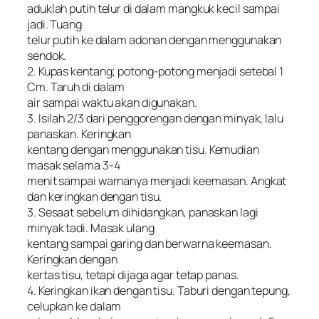
aduklah putih telur di dalam mangkuk kecil sampai
jadi. Tuang
telur putih ke dalam adonan dengan menggunakan
sendok.
2. Kupas kentang; potong-potong menjadi setebal 1
Cm. Taruh di dalam
air sampai waktu akan digunakan.
3. Isilah 2/3 dari penggorengan dengan minyak, lalu
panaskan. Keringkan
kentang dengan menggunakan tisu. Kemudian
masak selama 3-4
menit sampai warnanya menjadi keemasan. Angkat
dan keringkan dengan tisu.
3. Sesaat sebelum dihidangkan, panaskan lagi
minyak tadi. Masak ulang
kentang sampai garing dan berwarna keemasan.
Keringkan dengan
kertas tisu, tetapi dijaga agar tetap panas.
4. Keringkan ikan dengan tisu. Taburi dengan tepung,
celupkan ke dalam