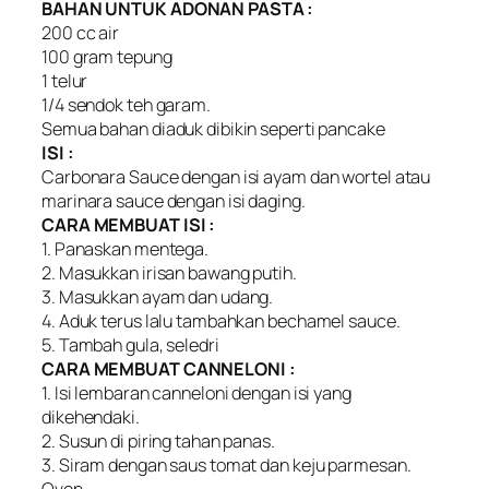
BAHAN UNTUK ADONAN PASTA :
200 cc air
100 gram tepung
1 telur
1/4 sendok teh garam.
Semua bahan diaduk dibikin seperti pancake
ISI :
Carbonara Sauce dengan isi ayam dan wortel atau
marinara sauce dengan isi daging.
CARA MEMBUAT ISI :
1. Panaskan mentega.
2. Masukkan irisan bawang putih.
3. Masukkan ayam dan udang.
4. Aduk terus lalu tambahkan bechamel sauce.
5. Tambah gula, seledri
CARA MEMBUAT CANNELONI :
1. Isi lembaran canneloni dengan isi yang
dikehendaki.
2. Susun di piring tahan panas.
3. Siram dengan saus tomat dan keju parmesan.