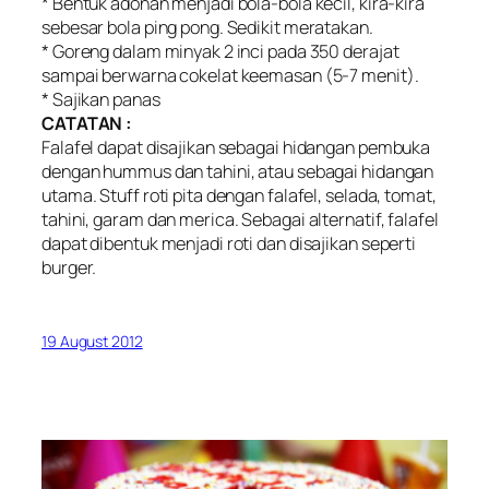
* Bentuk adonan menjadi bola-bola kecil, kira-kira
sebesar bola ping pong. Sedikit meratakan.
* Goreng dalam minyak 2 inci pada 350 derajat
sampai berwarna cokelat keemasan (5-7 menit).
* Sajikan panas
CATATAN :
Falafel dapat disajikan sebagai hidangan pembuka
dengan hummus dan tahini, atau sebagai hidangan
utama. Stuff roti pita dengan falafel, selada, tomat,
tahini, garam dan merica. Sebagai alternatif, falafel
dapat dibentuk menjadi roti dan disajikan seperti
burger.
19 August 2012