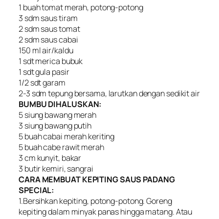
1 buah tomat merah, potong-potong
3 sdm saus tiram
2 sdm saus tomat
2 sdm saus cabai
150 ml air/kaldu
1 sdt merica bubuk
1 sdt gula pasir
1/2 sdt garam
2-3 sdm tepung bersama, larutkan dengan sedikit air
BUMBU DIHALUSKAN:
5 siung bawang merah
3 siung bawang putih
5 buah cabai merah keriting
5 buah cabe rawit merah
3 cm kunyit, bakar
3 butir kemiri, sangrai
CARA MEMBUAT KEPITING SAUS PADANG
SPECIAL:
1.Bersihkan kepiting, potong-potong. Goreng
kepiting dalam minyak panas hingga matang. Atau