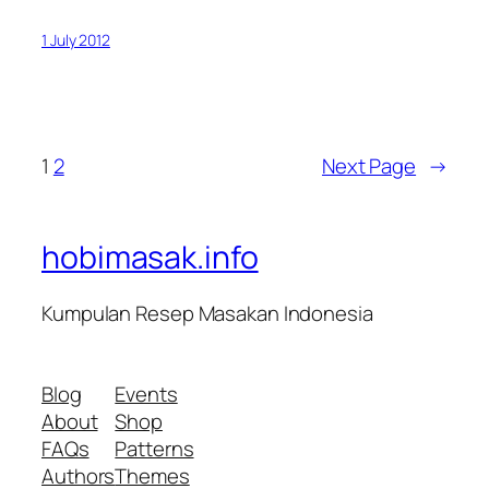
1 July 2012
1
2
Next Page
→
hobimasak.info
Kumpulan Resep Masakan Indonesia
Blog
Events
About
Shop
FAQs
Patterns
Authors
Themes