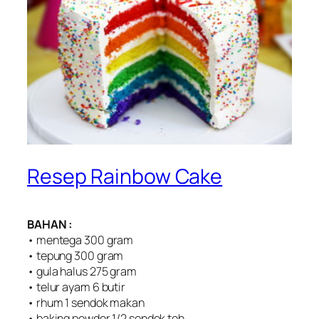
Resep Rainbow Cake
BAHAN :
• mentega 300 gram
• tepung 300 gram
• gula halus 275 gram
• telur ayam 6 butir
• rhum 1 sendok makan
• baking powder 1/2 sendok teh