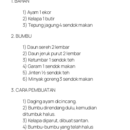
1. BAHAN
1) Ayam 1 ekor
2) Kelapa 1 butir
3) Tepung jagung 4 sendok makan
2. BUMBU
1) Daun sereh 2 lembar
2) Daun jeruk purut 2 lembar
3) Ketumbar 1 sendok teh
4) Garam 1 sendok makan
5) Jinten ½ sendok teh
6) Minyak goreng 3 sendok makan
3. CARA PEMBUATAN
1) Daging ayam dicincang.
2) Bumbu direndang dulu, kemudian
ditumbuk halus.
3) Kelapa diparut, dibuat santan.
4) Bumbu-bumbu yang telah halus