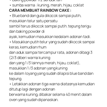
• sumba warna : kuning, merah, hijau, coklat
CARA MEMBUAT RAINBOW CAKE :
• Blue band dan gula dikocok sampai putih,
masukkan telur satu persatu
sambil terus dikocok sampai putih. tepung terigu
dan baking powder di
ayak, kemudian masukkan kedalam adonan tadi.
• Masukkan putih telur yang sudah dikocok sampai
keras, kemudian rhum
dan aduk sampai tercampur rata, adonan dibagi 3
(2/3 diberi warna kuning
dan yang 1 /3 lainnya merah, hijau, coklat),
masukkan 1 /3 adonan yang kuning
ke dalam loyang yang sudah dilapisi blue band dan
tepung.
• Letakkan adonan tiga warna diatasnya kemudian
ditutup lagi dengan adonan
berwarna kuning, dibakar selama 40 menit dalam
oven yang sudah dipanaskan.