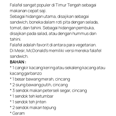
Falafel sangat populer di Timur Tengah sebagai
makanan cepat saji.
Sebagai hidangan utama, disajikan sebagai
sandwich, boneka dalam roti pita dengan selada,
tomat, dan tahini. Sebagai hidangan pembuka,
disajikan pada salad, atau dengan hummus dan
tahini.
Falafel adalah favorit di antara para vegetarian.
Di Mesir, McDonald’s memiliki versi mereka falafel
sandwich.
BAHAN :
* 1 cangkir kacang kering atau sekaleng kacang atau
kacang garbanzo
* 1 besar bawang merah, cincang
* 2 siung bawang putih, cincang
* 3 sendok makan peterseli segar, cincang
* 1 sendok teh ketumbar
* 1 sendok teh jinten
* 2 sendok makan tepung
* Garam