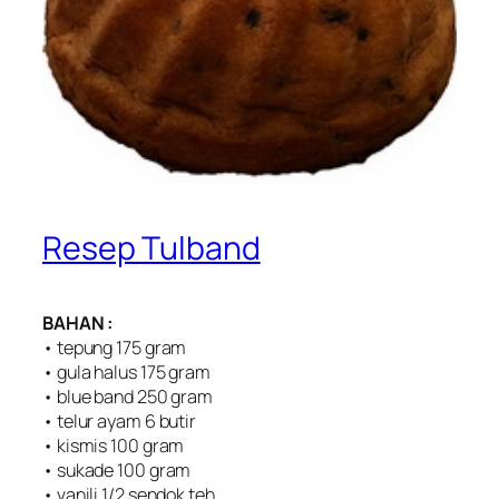
Resep Tulband
BAHAN :
• tepung 175 gram
• gula halus 175 gram
• blue band 250 gram
• telur ayam 6 butir
• kismis 100 gram
• sukade 100 gram
• vanili 1/2 sendok teh