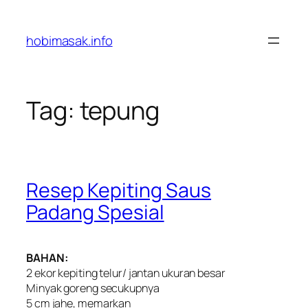
Skip
to
hobimasak.info
content
Tag:
tepung
Resep Kepiting Saus
Padang Spesial
BAHAN:
2 ekor kepiting telur/ jantan ukuran besar
Minyak goreng secukupnya
5 cm jahe, memarkan