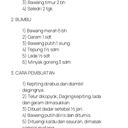
3) Bawang timur 2 bh
4) Seledri 2 tgk
2. BUMBU
1) Bawang merah 5 bh
2) Garam 1 sdt
3) Bawang putih 1 siung
4) Tepung 1½ sdm
5) Lada ½ sdt
6) Minyak goreng 3 sdm
3. CARA PEMBUATAN
1) Kepiting direbus dan diambil
dagingnya.
2) Telur dikopyok, Daging kepiting, lada
dan garam dimasukkan.
3) Dibuat dadar setebal ½ jari.
4) Bawang putih diiris dan ditumis.
5) Dituangi kaldu dan sayuran, dimasak
sampai matang.