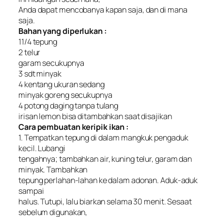
Anda dapat mencobanya kapan saja, dan di mana
saja.
Bahan yang diperlukan :
11/4 tepung
2 telur
garam secukupnya
3 sdt minyak
4 kentang ukuran sedang
minyak goreng secukupnya
4 potong daging tanpa tulang
irisan lemon bisa ditambahkan saat disajikan
Cara pembuatan keripik ikan :
1. Tempatkan tepung di dalam mangkuk pengaduk
kecil. Lubangi
tengahnya; tambahkan air, kuning telur, garam dan
minyak. Tambahkan
tepung perlahan-lahan ke dalam adonan. Aduk-aduk
sampai
halus. Tutupi, lalu biarkan selama 30 menit. Sesaat
sebelum digunakan,