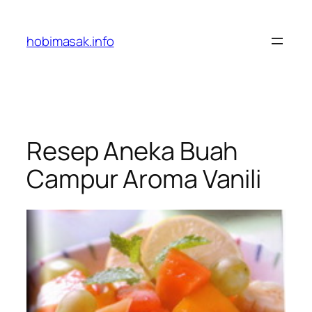
Skip
to
hobimasak.info
content
Resep Aneka Buah
Campur Aroma Vanili