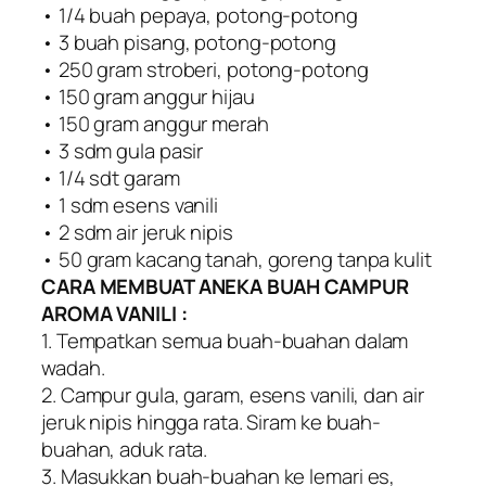
• 1/4 buah pepaya, potong-potong
• 3 buah pisang, potong-potong
• 250 gram stroberi, potong-potong
• 150 gram anggur hijau
• 150 gram anggur merah
• 3 sdm gula pasir
• 1/4 sdt garam
• 1 sdm esens vanili
• 2 sdm air jeruk nipis
• 50 gram kacang tanah, goreng tanpa kulit
CARA MEMBUAT ANEKA BUAH CAMPUR
AROMA VANILI :
1. Tempatkan semua buah-buahan dalam
wadah.
2. Campur gula, garam, esens vanili, dan air
jeruk nipis hingga rata. Siram ke buah-
buahan, aduk rata.
3. Masukkan buah-buahan ke lemari es,