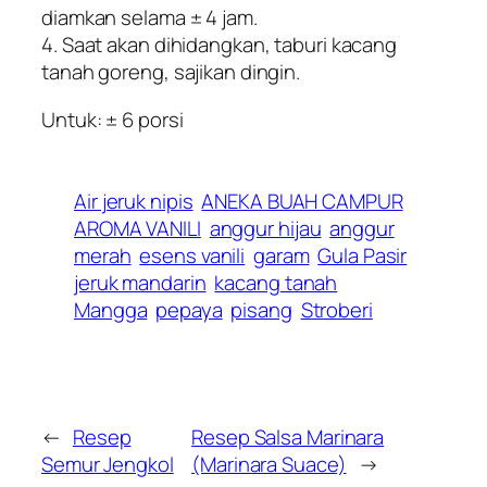
diamkan selama ± 4 jam.
4. Saat akan dihidangkan, taburi kacang
tanah goreng, sajikan dingin.
Untuk: ± 6 porsi
Air jeruk nipis
ANEKA BUAH CAMPUR
AROMA VANILI
anggur hijau
anggur
merah
esens vanili
garam
Gula Pasir
jeruk mandarin
kacang tanah
Mangga
pepaya
pisang
Stroberi
←
Resep
Resep Salsa Marinara
Semur Jengkol
(Marinara Suace)
→