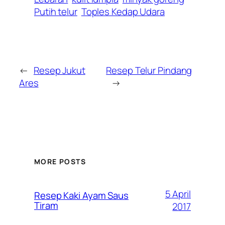
Putih telur
Toples Kedap Udara
←
Resep Jukut
Resep Telur Pindang
Ares
→
MORE POSTS
5 April
Resep Kaki Ayam Saus
Tiram
2017