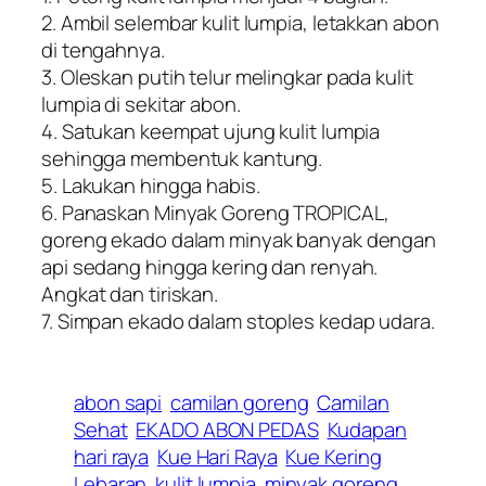
2. Ambil selembar kulit lumpia, letakkan abon
di tengahnya.
3. Oleskan putih telur melingkar pada kulit
lumpia di sekitar abon.
4. Satukan keempat ujung kulit lumpia
sehingga membentuk kantung.
5. Lakukan hingga habis.
6. Panaskan Minyak Goreng TROPICAL,
goreng ekado dalam minyak banyak dengan
api sedang hingga kering dan renyah.
Angkat dan tiriskan.
7. Simpan ekado dalam stoples kedap udara.
abon sapi
camilan goreng
Camilan
Sehat
EKADO ABON PEDAS
Kudapan
hari raya
Kue Hari Raya
Kue Kering
Lebaran
kulit lumpia
minyak goreng