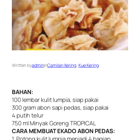
Written by
admin
in
Camilan Kering
, 
Kue Kering
BAHAN:
100 lembar kulit lumpia, siap pakai
300 gram abon sapi pedas, siap pakai
4 putih telur
750 ml Minyak Goreng TROPICAL
CARA MEMBUAT EKADO ABON PEDAS:
1. Potong kulit lumpia menjadi 4 bagian.