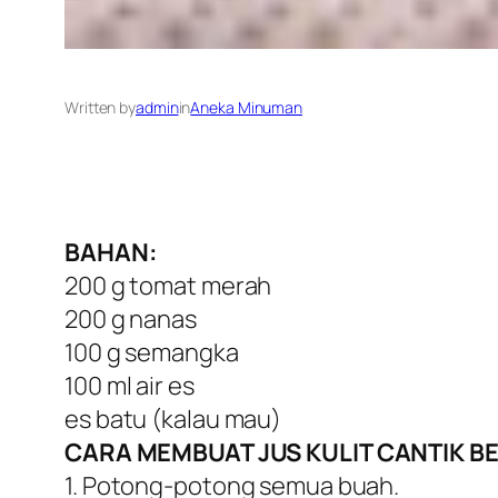
Written by
admin
in
Aneka Minuman
BAHAN:
200 g tomat merah
200 g nanas
100 g semangka
100 ml air es
es batu (kalau mau)
CARA MEMBUAT JUS KULIT CANTIK BE
1. Potong-potong semua buah.