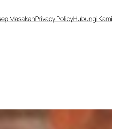
sep Masakan
Privacy Policy
Hubungi Kami