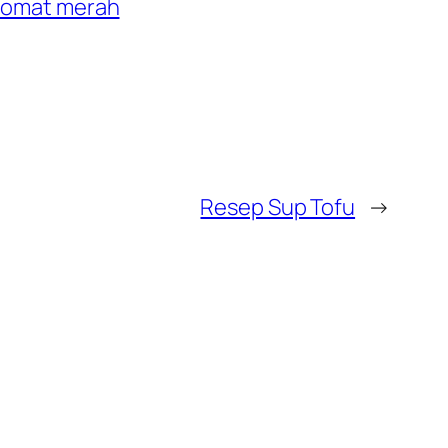
tomat merah
Resep Sup Tofu
→