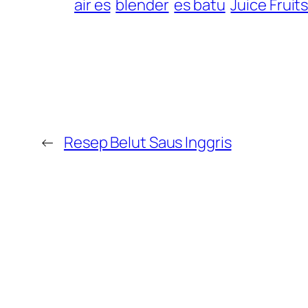
air es
blender
es batu
Juice Fruit
←
Resep Belut Saus Inggris