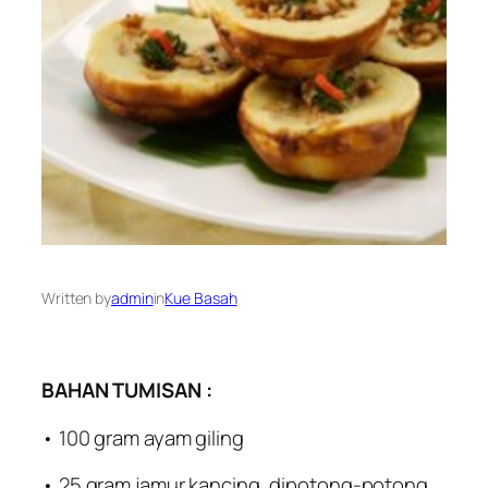
Written by
admin
in
Kue Basah
BAHAN TUMISAN :
• 100 gram ayam giling
• 25 gram jamur kancing, dipotong-potong