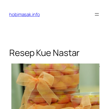
Skip
to
hobimasak.info
content
Resep Kue Nastar