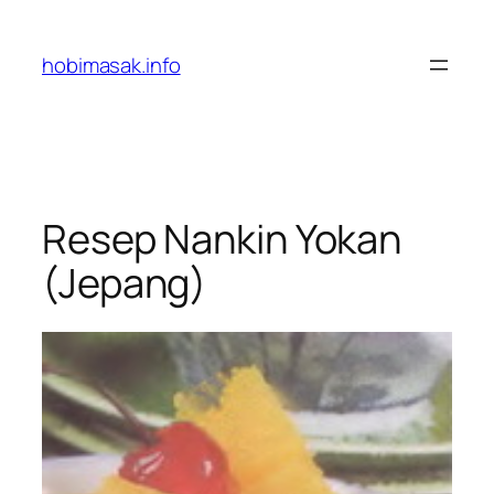
Skip
to
hobimasak.info
content
Resep Nankin Yokan
(Jepang)