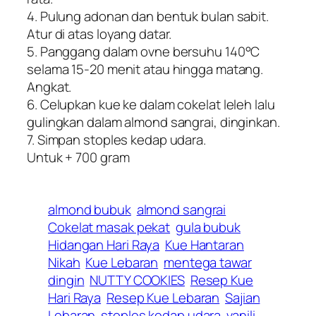
4. Pulung adonan dan bentuk bulan sabit.
Atur di atas loyang datar.
5. Panggang dalam ovne bersuhu 140°C
selama 15-20 menit atau hingga matang.
Angkat.
6. Celupkan kue ke dalam cokelat leleh lalu
gulingkan dalam almond sangrai, dinginkan.
7. Simpan stoples kedap udara.
Untuk + 700 gram
almond bubuk
almond sangrai
Cokelat masak pekat
gula bubuk
Hidangan Hari Raya
Kue Hantaran
Nikah
Kue Lebaran
mentega tawar
dingin
NUTTY COOKIES
Resep Kue
Hari Raya
Resep Kue Lebaran
Sajian
Lebaran
stoples kedap udara
vanili