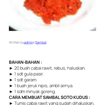
Written by
admin
in
Sambal
BAHAN-BAHAN :
► 20 buah cabai rawit, rebus, haluskan.
► 1 sdt gula pasir.
► 1 sdt garam.
► 1 buah jeruk nipis, ambil airnya.
► 1 sdm minyak goreng.
CARA MEMBUAT SAMBAL SOTO KUDUS :
► Tumis cabai rawit yang sudah dihaluskan,