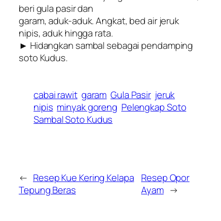
beri gula pasir dan
garam, aduk-aduk. Angkat, bed air jeruk
nipis, aduk hingga rata.
► Hidangkan sambal sebagai pendamping
soto Kudus.
cabai rawit
garam
Gula Pasir
jeruk
nipis
minyak goreng
Pelengkap Soto
Sambal Soto Kudus
←
Resep Kue Kering Kelapa
Resep Opor
Tepung Beras
Ayam
→