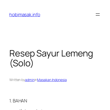
Skip
to
hobimasak.info
content
Resep Sayur Lemeng
(Solo)
Written by
admin
in
Masakan Indonesia
1. BAHAN