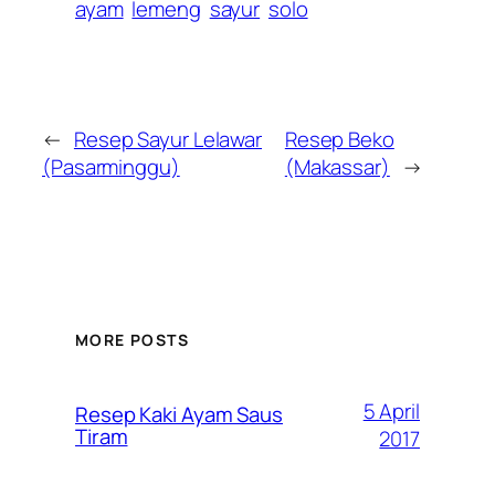
ayam
lemeng
sayur
solo
←
Resep Sayur Lelawar
Resep Beko
(Pasarminggu)
(Makassar)
→
MORE POSTS
5 April
Resep Kaki Ayam Saus
Tiram
2017