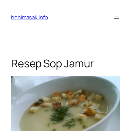
Skip
to
hobimasak.info
content
Resep Sop Jamur