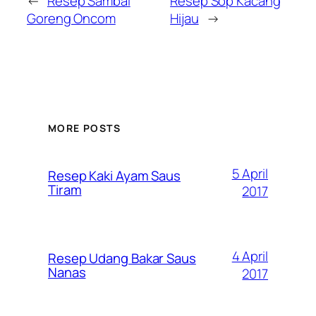
←
Resep Sambal
Resep Sop Kacang
Goreng Oncom
Hijau
→
MORE POSTS
5 April
Resep Kaki Ayam Saus
Tiram
2017
4 April
Resep Udang Bakar Saus
Nanas
2017