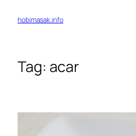
Skip
to
hobimasak.info
content
Tag:
acar