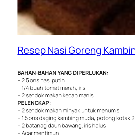
Resep Nasi Goreng Kambi
BAHAN-BAHAN YANG DIPERLUKAN:
– 2.5 ons nasi putih
– 1/4 buah tomat merah, iris
– 2 sendok makan kecap manis
PELENGKAP:
– 2 sendok makan minyak untuk menumis
– 1.5 ons daging kambing muda, potong kotak 2
– 2 batanag daun bawang, iris halus
– Acar mentimun