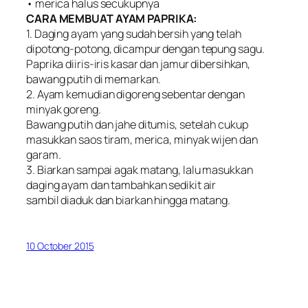
• merica halus secukupnya
CARA MEMBUAT AYAM PAPRIKA:
1. Daging ayam yang sudah bersih yang telah
dipotong-potong, dicampur dengan tepung sagu.
Paprika diiris-iris kasar dan jamur dibersihkan,
bawang putih di memarkan.
2. Ayam kemudian digoreng sebentar dengan
minyak goreng.
Bawang putih dan jahe ditumis, setelah cukup
masukkan saos tiram, merica, minyak wijen dan
garam.
3. Biarkan sampai agak matang, lalu masukkan
daging ayam dan tambahkan sedikit air
sambil diaduk dan biarkan hingga matang.
10 October 2015