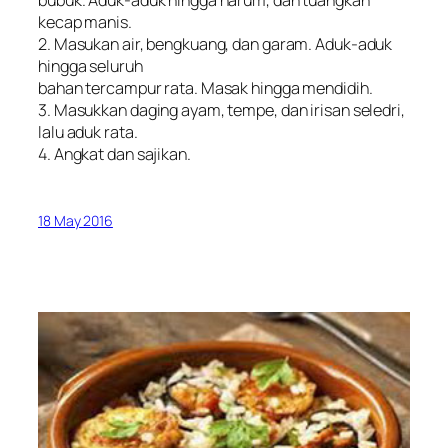
bubuk. Aduk-aduk hingga harum, dan tuangkan
kecap manis.
2. Masukan air, bengkuang, dan garam. Aduk-aduk
hingga seluruh
bahan tercampur rata. Masak hingga mendidih.
3. Masukkan daging ayam, tempe, dan irisan seledri,
lalu aduk rata.
4. Angkat dan sajikan.
18 May 2016