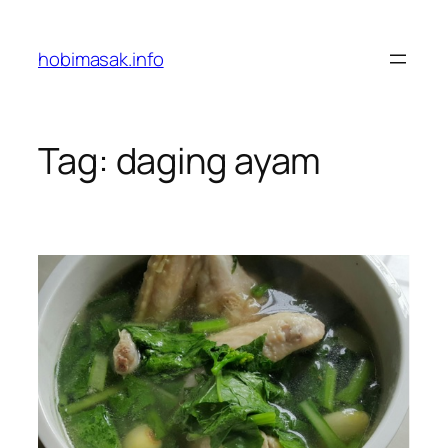
Skip
to
hobimasak.info
content
Tag:
daging ayam