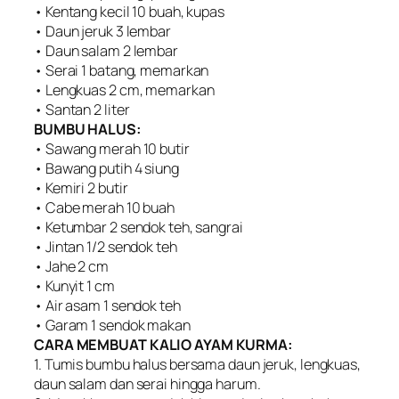
• Kentang kecil 10 buah, kupas
• Daun jeruk 3 lembar
• Daun salam 2 lembar
• Serai 1 batang, memarkan
• Lengkuas 2 cm, memarkan
• Santan 2 liter
BUMBU HALUS:
• Sawang merah 10 butir
• Bawang putih 4 siung
• Kemiri 2 butir
• Cabe merah 10 buah
• Ketumbar 2 sendok teh, sangrai
• Jintan 1/2 sendok teh
• Jahe 2 cm
• Kunyit 1 cm
• Air asam 1 sendok teh
• Garam 1 sendok makan
CARA MEMBUAT KALIO AYAM KURMA:
1. Tumis bumbu halus bersama daun jeruk, lengkuas,
daun salam dan serai hingga harum.