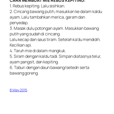
CARA MEMBUAT MIE REBUS KEPITING:
1. Rebus kepiting. Lalu sisihkan.
2. Cincang bawang putih, masukkan ke dalam kaldu
ayam. Lalu tambahkan merica, garam dan
penyedap.
3. Masak dulu potongan ayam. Masukkan bawang
putih yang sudah di cincang.
Lalu kecap dan saus tiram. Setelah ka’du mendidih.
Kecilkan api.
4. Taruh mie di dalam mangkuk.
5. Siram dengan kaldu tadi. Simpan diatasnya telur,
ayam pangsit, dan kepiting.
6. Taburi dengan daun bawang/setedri serta
bawang goreng.
8 May 2015