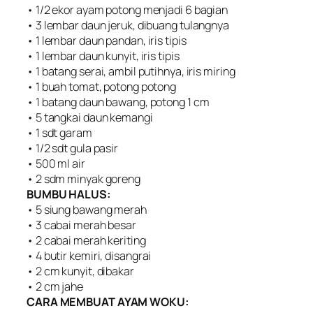
• 1/2 ekor ayam potong menjadi 6 bagian
• 3 lembar daun jeruk, dibuang tulangnya
• 1 lembar daun pandan, iris tipis
• 1 lembar daun kunyit, iris tipis
• 1 batang serai, ambil putihnya, iris miring
• 1 buah tomat, potong potong
• 1 batang daun bawang, potong 1 cm
• 5 tangkai daun kemangi
• 1 sdt garam
• 1/2 sdt gula pasir
• 500 ml air
• 2 sdm minyak goreng
BUMBU HALUS:
• 5 siung bawang merah
• 3 cabai merah besar
• 2 cabai merah keriting
• 4 butir kemiri, disangrai
• 2 cm kunyit, dibakar
• 2 cm jahe
CARA MEMBUAT AYAM WOKU: