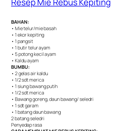
Resep Mie Rebus Kepiting
BAHAN:
• Mie telur/mie basah
• 1 ekor kepiting
• 1 pangsit
• 1 butir telur ayam
• 5 potong kecil ayam
• Kaldu ayam
BUMBU:
• 2 gelas air kaldu
• 1/2 sdt merica
• 1 siung bawang putih
• 1/2 sdt merica
• Bawang goreng, daun bawang/ seledri
• 1 sdt garam
• 1 batang daun bawang
2 batang seledri
Penyedap rasa