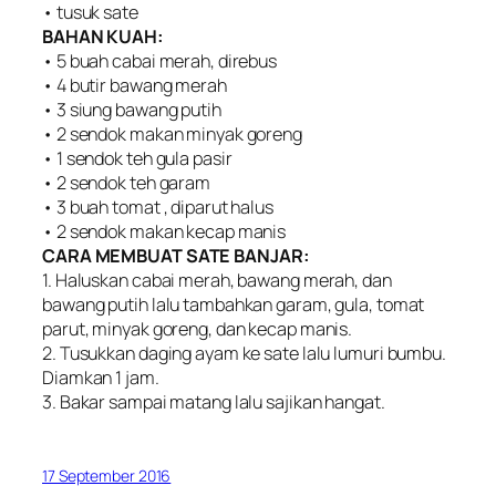
• tusuk sate
BAHAN KUAH:
• 5 buah cabai merah, direbus
• 4 butir bawang merah
• 3 siung bawang putih
• 2 sendok makan minyak goreng
• 1 sendok teh gula pasir
• 2 sendok teh garam
• 3 buah tomat , diparut halus
• 2 sendok makan kecap manis
CARA MEMBUAT SATE BANJAR:
1. Haluskan cabai merah, bawang merah, dan
bawang putih lalu tambahkan garam, gula, tomat
parut, minyak goreng, dan kecap manis.
2. Tusukkan daging ayam ke sate lalu lumuri bumbu.
Diamkan 1 jam.
3. Bakar sampai matang lalu sajikan hangat.
17 September 2016