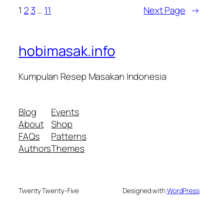
1
2
3
…
11
Next Page
→
hobimasak.info
Kumpulan Resep Masakan Indonesia
Blog
Events
About
Shop
FAQs
Patterns
Authors
Themes
Twenty Twenty-Five
Designed with
WordPress