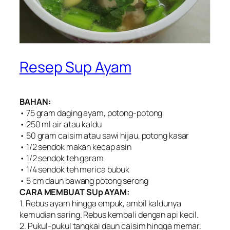
Resep Sup Ayam
BAHAN:
• 75 gram daging ayam, potong-potong
• 250 ml air atau kaldu
• 50 gram caisim atau sawi hijau, potong kasar
• 1/2 sendok makan kecap asin
• 1/2 sendok teh garam
• 1/4 sendok teh merica bubuk
• 5 cm daun bawang potong serong
CARA MEMBUAT SUp AYAM:
1. Rebus ayam hingga empuk, ambil kaldunya
kemudian saring. Rebus kembali dengan api kecil.
2. Pukul-pukul tangkai daun caisim hingga memar.