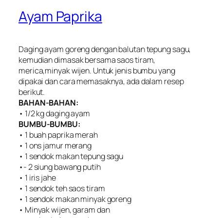
Ayam Paprika
Daging ayam goreng dengan balutan tepung sagu,
kemudian dimasak bersama saos tiram,
merica,minyak wijen. Untuk jenis bumbu yang
dipakai dan cara memasaknya, ada dalam resep
berikut.
BAHAN-BAHAN:
• 1/2 kg daging ayam
BUMBU-BUMBU:
• 1 buah paprika merah
• 1 ons jamur merang
• 1 sendok makan tepung sagu
•- 2 siung bawang putih
• 1 iris jahe
• 1 sendok teh saos tiram
• 1 sendok makan minyak goreng
• Minyak wijen, garam dan