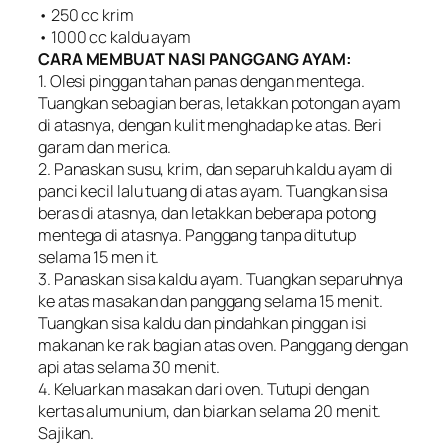
• 250 cc krim
• 1000 cc kaldu ayam
CARA MEMBUAT NASI PANGGANG AYAM:
1. Olesi pinggan tahan panas dengan mentega.
Tuangkan sebagian beras, letakkan potongan ayam
di atasnya, dengan kulit menghadap ke atas. Beri
garam dan merica.
2. Panaskan susu, krim, dan separuh kaldu ayam di
panci kecil lalu tuang di atas ayam. Tuangkan sisa
beras di atasnya, dan letakkan beberapa potong
mentega di atasnya. Panggang tanpa ditutup
selama 15 men it.
3. Panaskan sisa kaldu ayam. Tuangkan separuhnya
ke atas masakan dan panggang selama 15 menit.
Tuangkan sisa kaldu dan pindahkan pinggan isi
makanan ke rak bagian atas oven. Panggang dengan
api atas selama 30 menit.
4. Keluarkan masakan dari oven. Tutupi dengan
kertas alumunium, dan biarkan selama 20 menit.
Sajikan.