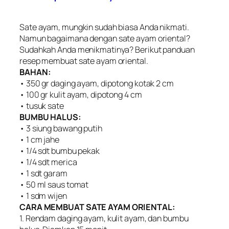
Sate ayam, mungkin sudah biasa Anda nikmati.
Namun bagaimana dengan sate ayam oriental?
Sudahkah Anda menikmatinya? Berikut panduan
resep membuat sate ayam oriental.
BAHAN:
• 350 gr daging ayam, dipotong kotak 2 cm
• 100 gr kulit ayam, dipotong 4 cm
• tusuk sate
BUMBU HALUS:
• 3 siung bawang putih
• 1 cm jahe
• 1/4 sdt bumbu pekak
• 1/4 sdt merica
• 1 sdt garam
• 50 ml saus tomat
• 1 sdm wijen
CARA MEMBUAT SATE AYAM ORIENTAL:
1. Rendam daging ayam, kulit ayam, dan bumbu