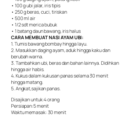
• 100 g ubi jalar, iris tipis
• 250 g beras, cuci, tiriskan
• 500 ml air
• 1/2 sdt merica bubuk
• 1 batang daun bawang, iris halus
CARA MEMBUAT NASI AYAM UBI:
1. Tumis bawang bombay hingga layu.
2. Masukkan daging ayam, aduk hingga kaku dan
berubah warna.
3. Tambahkan ubi, beras dan bahan lainnya. Didihkan
hingga air habis.
4. Kukus dalam kukusan panas selama 30 menit
hingga matang.
5. Angkat,sajikan panas.
Disajikan untuk:4 orang
Persiapan:5 menit
Waktu memasak: 30 menit