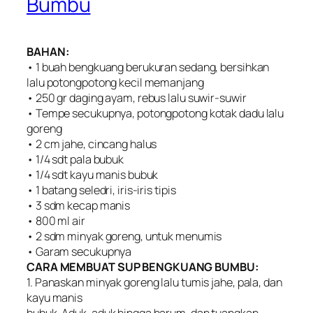
Bumbu
BAHAN:
• 1 buah bengkuang berukuran sedang, bersihkan
lalu potongpotong kecil memanjang
• 250 gr daging ayam, rebus lalu suwir-suwir
• Tempe secukupnya, potongpotong kotak dadu lalu
goreng
• 2 cm jahe, cincang halus
• 1/4 sdt pala bubuk
• 1/4 sdt kayu manis bubuk
• 1 batang seledri, iris-iris tipis
• 3 sdm kecap manis
• 800 ml air
• 2 sdm minyak goreng, untuk menumis
• Garam secukupnya
CARA MEMBUAT SUP BENGKUANG BUMBU:
1. Panaskan minyak goreng lalu tumis jahe, pala, dan
kayu manis