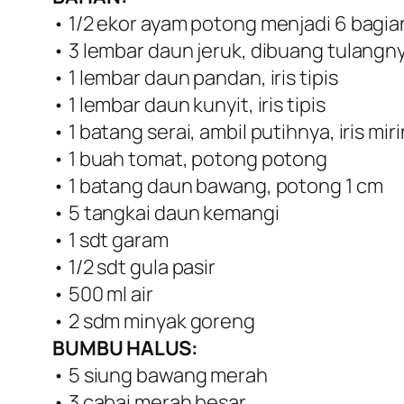
• 1/2 ekor ayam potong menjadi 6 bagia
• 3 lembar daun jeruk, dibuang tulangn
• 1 lembar daun pandan, iris tipis
• 1 lembar daun kunyit, iris tipis
• 1 batang serai, ambil putihnya, iris mir
• 1 buah tomat, potong potong
• 1 batang daun bawang, potong 1 cm
• 5 tangkai daun kemangi
• 1 sdt garam
• 1/2 sdt gula pasir
• 500 ml air
• 2 sdm minyak goreng
BUMBU HALUS:
• 5 siung bawang merah
• 3 cabai merah besar