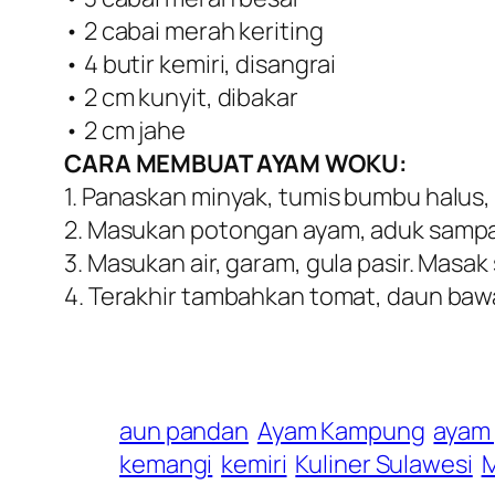
• 2 cabai merah keriting
• 4 butir kemiri, disangrai
• 2 cm kunyit, dibakar
• 2 cm jahe
CARA MEMBUAT AYAM WOKU:
1. Panaskan minyak, tumis bumbu halus,
2. Masukan potongan ayam, aduk samp
3. Masukan air, garam, gula pasir. Masak
4. Terakhir tambahkan tomat, daun baw
aun pandan
Ayam Kampung
ayam
kemangi
kemiri
Kuliner Sulawesi
M