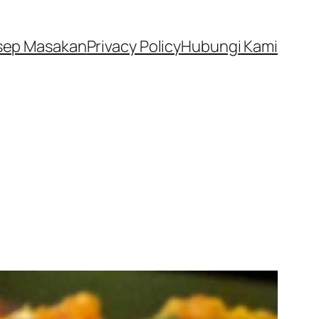
sep Masakan
Privacy Policy
Hubungi Kami