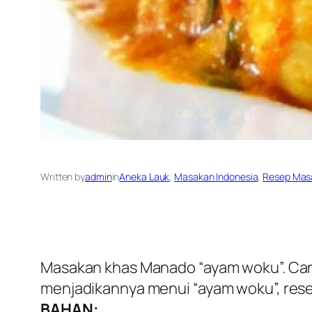
Written by
admin
in
Aneka Lauk
, 
Masakan Indonesia
, 
Resep Mas
Masakan khas Manado “ayam woku”. Car
menjadikannya menui “ayam woku”, rese
BAHAN: