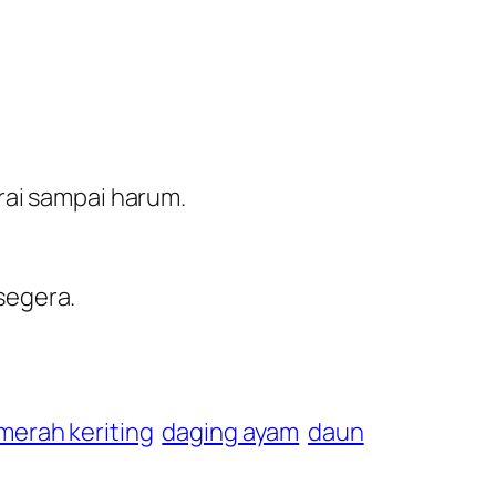
rai sampai harum.
segera.
merah keriting
daging ayam
daun