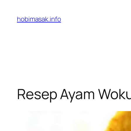
Skip
to
hobimasak.info
content
Resep Ayam Wok