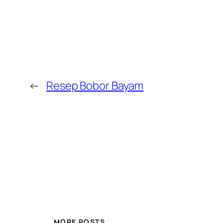
←
Resep Bobor Bayam
MORE POSTS