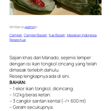
Written by
admin
in
Camilan
, 
Camilan Basah
, 
Kue Basah
, 
Masakan Indonesia
, 
Resep Kue
Sajian khas dari Manado, sejenis lemper
dengan isi ikan tongkol cincang yang telah
dimasak terlebih dahulu.
Resep lengkapnya ada di sini.
BAHAN:
– 1 ekor ikan tongkol, dicincang.
– 1/2 kg beras ketan.
– 3 cangkir santan kental (-/+ 600 ml)
– Garam secukupnya.