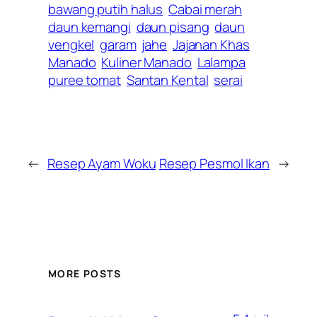
bawang putih halus
Cabai merah
daun kemangi
daun pisang
daun
vengkel
garam
jahe
Jajanan Khas
Manado
Kuliner Manado
Lalampa
puree tomat
Santan Kental
serai
←
Resep Ayam Woku
Resep Pesmol Ikan
→
MORE POSTS