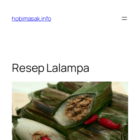
Skip
to
hobimasak.info
content
Resep Lalampa