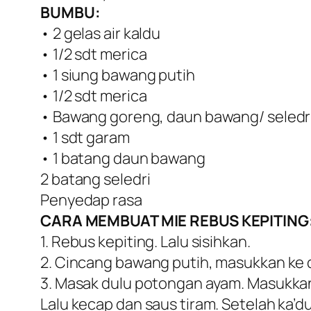
BUMBU:
• 2 gelas air kaldu
• 1/2 sdt merica
• 1 siung bawang putih
• 1/2 sdt merica
• Bawang goreng, daun bawang/ seledr
• 1 sdt garam
• 1 batang daun bawang
2 batang seledri
Penyedap rasa
CARA MEMBUAT MIE REBUS KEPITING
1. Rebus kepiting. Lalu sisihkan.
2. Cincang bawang putih, masukkan ke 
3. Masak dulu potongan ayam. Masukkan
Lalu kecap dan saus tiram. Setelah ka’du