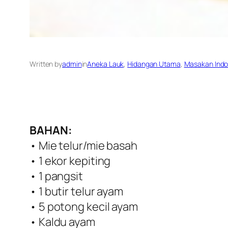
Written by
admin
in
Aneka Lauk
, 
Hidangan Utama
, 
Masakan Indo
BAHAN:
• Mie telur/mie basah
• 1 ekor kepiting
• 1 pangsit
• 1 butir telur ayam
• 5 potong kecil ayam
• Kaldu ayam