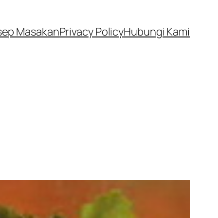
sep Masakan
Privacy Policy
Hubungi Kami