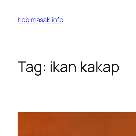
Skip
to
hobimasak.info
content
Tag:
ikan kakap