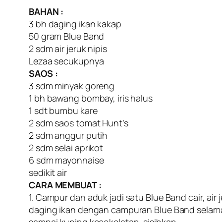
BAHAN :
3 bh daging ikan kakap
50 gram Blue Band
2 sdm air jeruk nipis
Lezaa secukupnya
SAOS :
3 sdm minyak goreng
1 bh bawang bombay, iris halus
1 sdt bumbu kare
2 sdm saos tomat Hunt’s
2 sdm anggur putih
2 sdm selai aprikot
6 sdm mayonnaise
sedikit air
CARA MEMBUAT :
1. Campur dan aduk jadi satu Blue Band cair, air
daging ikan dengan campuran Blue Band selama