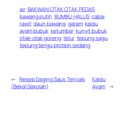
air
BAKWAN OTAK OTAK PEDAS
bawang putih
BUMBU HALUS
cabai
rawit
daun bawang
garam
kaldu
ayam bubuk
ketumbar
kunyit bubuk
otak-otak goreng
telur
tepung sagu
tepung terigu protein sedang
←
Resep Daging Saus Teriyaki
Kaldu
(Bekal Sekolah)
Ayam
→