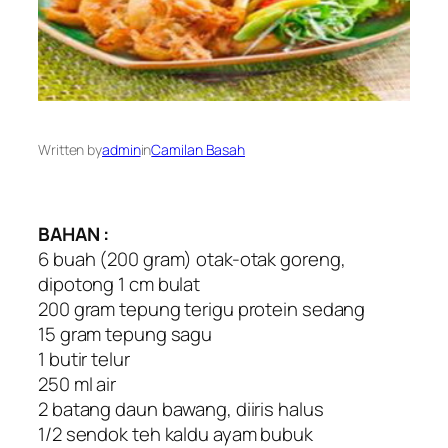
Written by
admin
in
Camilan Basah
BAHAN :
6 buah (200 gram) otak-otak goreng,
dipotong 1 cm bulat
200 gram tepung terigu protein sedang
15 gram tepung sagu
1 butir telur
250 ml air
2 batang daun bawang, diiris halus
1/2 sendok teh kaldu ayam bubuk