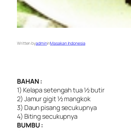
Written by
admin
in
Masakan Indonesia
BAHAN :
1) Kelapa setengah tua ½ butir
2) Jamur gigit ½ mangkok
3) Daun pisang secukupnya
4) Biting secukupnya
BUMBU :