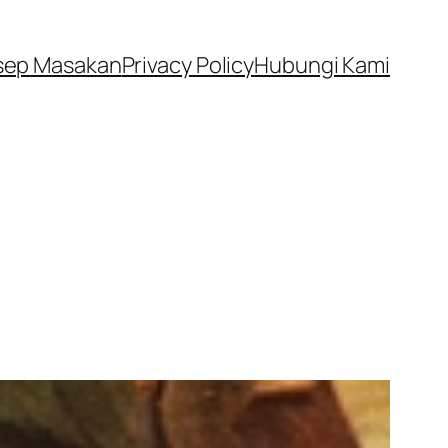
sep Masakan
Privacy Policy
Hubungi Kami