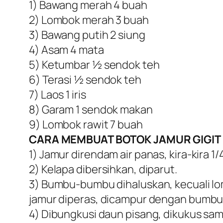
1) Bawang merah 4 buah
2) Lombok merah 3 buah
3) Bawang putih 2 siung
4) Asam 4 mata
5) Ketumbar ½ sendok teh
6) Terasi ½ sendok teh
7) Laos 1 iris
8) Garam 1 sendok makan
9) Lombok rawit 7 buah
CARA MEMBUAT BOTOK JAMUR GIGIT 
1) Jamur direndam air panas, kira-kira 1/4
2) Kelapa dibersihkan, diparut.
3) Bumbu-bumbu dihaluskan, kecuali lomb
jamur diperas, dicampur dengan bumbu 
4) Dibungkusi daun pisang, dikukus sa