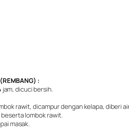
(REMBANG) :
 jam, dicuci bersih.
ok rawit, dicampur dengan kelapa, diberi air k
beserta lombok rawit.
mpai masak.