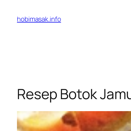
Skip
to
hobimasak.info
content
Resep Botok Jamu