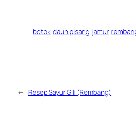
botok
daun pisang
jamur
remban
←
Resep Sayur Gili (Rembang)