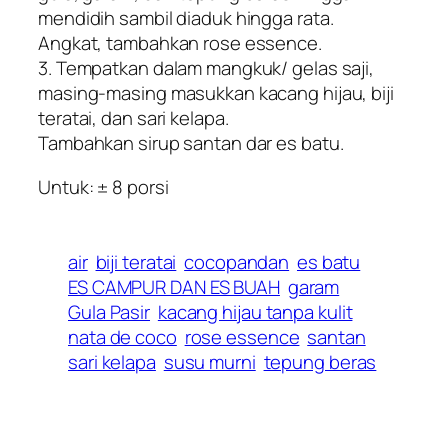
mendidih sambil diaduk hingga rata.
Angkat, tambahkan rose essence.
3. Tempatkan dalam mangkuk/ gelas saji,
masing-masing masukkan kacang hijau, biji
teratai, dan sari kelapa.
Tambahkan sirup santan dar es batu.
Untuk: ± 8 porsi
air
biji teratai
cocopandan
es batu
ES CAMPUR DAN ES BUAH
garam
Gula Pasir
kacang hijau tanpa kulit
nata de coco
rose essence
santan
sari kelapa
susu murni
tepung beras