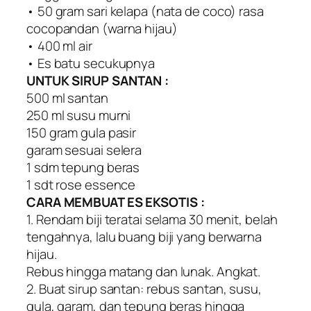
• 50 gram sari kelapa (nata de coco) rasa
cocopandan (warna hijau)
• 400 ml air
• Es batu secukupnya
UNTUK SIRUP SANTAN :
500 ml santan
250 ml susu murni
150 gram gula pasir
garam sesuai selera
1 sdm tepung beras
1 sdt rose essence
CARA MEMBUAT ES EKSOTIS :
1. Rendam biji teratai selama 30 menit, belah
tengahnya, lalu buang biji yang berwarna
hijau.
Rebus hingga matang dan lunak. Angkat.
2. Buat sirup santan: rebus santan, susu,
gula, garam, dan tepung beras hingga