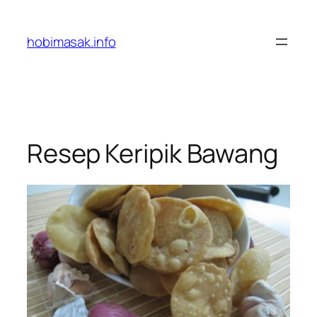
Skip
to
hobimasak.info
content
Resep Keripik Bawang