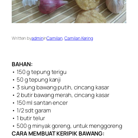
Written by
admin
in
Camilan
, 
Camilan Kering
BAHAN:
• 150 g tepung terigu
• 50 g tepung kanji
• 3 siung bawang putih, cincang kasar
• 2 butir bawang merah, cincang kasar
• 150 ml santan encer
• 1/2 sdt garam
• 1 butir telur
• 500 g minyak goreng, untuk menggoreng
CARA MEMBUAT KERIPIK BAWANG: