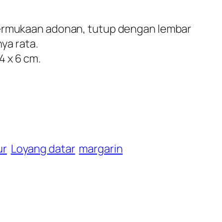
 permukaan adonan, tutup dengan lembar
ya rata.
4 x 6 cm.
ur
Loyang datar
margarin