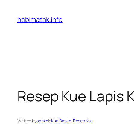
Skip
to
hobimasak.info
content
Resep Kue Lapis 
Written by
admin
in
Kue Basah
, 
Resep Kue