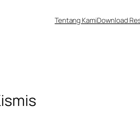
Tentang Kami
Download Re
Kismis