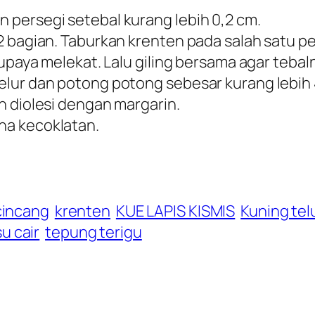
 persegi setebal kurang lebih 0,2 cm.
 2 bagian. Taburkan krenten pada salah satu
upaya melekat. Lalu giling bersama agar tebaln
lur dan potong potong sebesar kurang lebih 
h diolesi dengan margarin.
na kecoklatan.
cincang
krenten
KUE LAPIS KISMIS
Kuning tel
u cair
tepung terigu