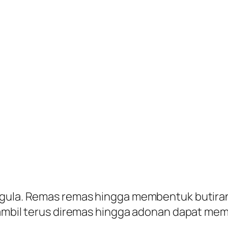
 gula. Remas remas hingga membentuk butiran 
 sambil terus diremas hingga adonan dapat me