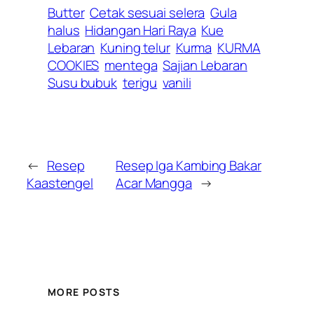
Butter
Cetak sesuai selera
Gula
halus
Hidangan Hari Raya
Kue
Lebaran
Kuning telur
Kurma
KURMA
COOKIES
mentega
Sajian Lebaran
Susu bubuk
terigu
vanili
←
Resep
Resep Iga Kambing Bakar
Kaastengel
Acar Mangga
→
MORE POSTS