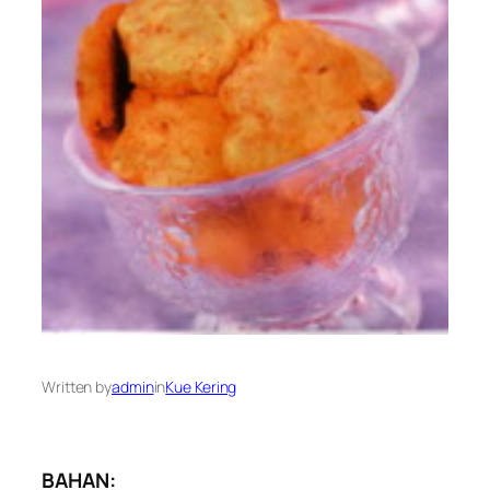
Written by
admin
in
Kue Kering
BAHAN: