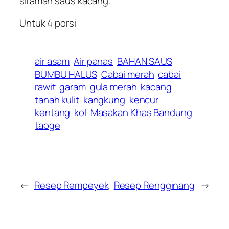
siraman saus kacang.
Untuk 4 porsi
air asam
Air panas
BAHAN SAUS
BUMBU HALUS
Cabai merah
cabai
rawit
garam
gula merah
kacang
tanah kulit
kangkung
kencur
kentang
kol
Masakan Khas Bandung
taoge
←
Resep Rempeyek
Resep Rengginang
→