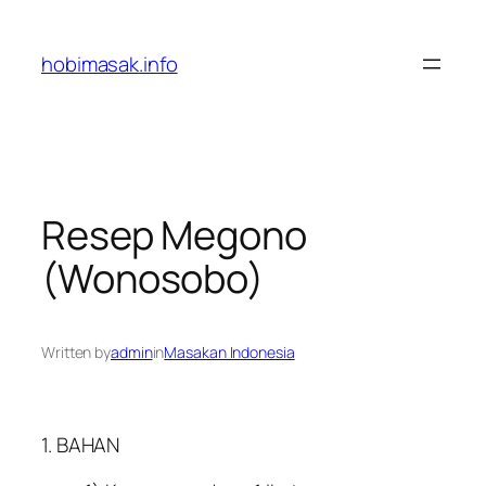
Skip
to
hobimasak.info
content
Resep Megono
(Wonosobo)
Written by
admin
in
Masakan Indonesia
1. BAHAN