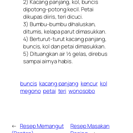
2) Kacang panjang, kol, buncis
dipotong-potong kecil. Petai
dikupas diiris, teri dicuci.
3) Bumbu-bumbu dihaluskan,
ditumis, kelapa parut dimasukkan.
4) Berturut-turut kacang panjang,
buncis, kol dan petai dimasukkan.
5) Dituangkan air ½ gelas, direbus
sampai airnya habis.
buncis
kacang panjang
kencur
kol
megono
petai
teri
wonosobo
←
Resep Memangut
Resep Masakan