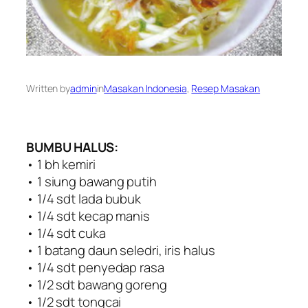
Written by
admin
in
Masakan Indonesia
, 
Resep Masakan
BUMBU HALUS:
• 1 bh kemiri
• 1 siung bawang putih
• 1/4 sdt lada bubuk
• 1/4 sdt kecap manis
• 1/4 sdt cuka
• 1 batang daun seledri, iris halus
• 1/4 sdt penyedap rasa
• 1/2 sdt bawang goreng
• 1/2 sdt tongcai