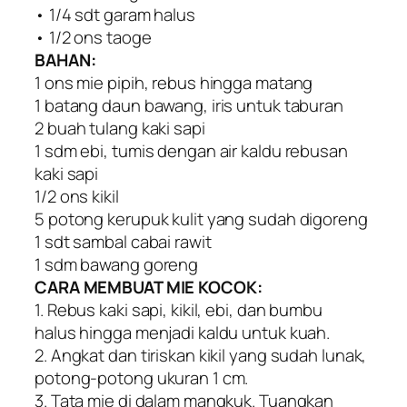
• 1/4 sdt garam halus
• 1/2 ons taoge
BAHAN:
1 ons mie pipih, rebus hingga matang
1 batang daun bawang, iris untuk taburan
2 buah tulang kaki sapi
1 sdm ebi, tumis dengan air kaldu rebusan
kaki sapi
1/2 ons kikil
5 potong kerupuk kulit yang sudah digoreng
1 sdt sambal cabai rawit
1 sdm bawang goreng
CARA MEMBUAT MIE KOCOK:
1. Rebus kaki sapi, kikil, ebi, dan bumbu
halus hingga menjadi kaldu untuk kuah.
2. Angkat dan tiriskan kikil yang sudah lunak,
potong-potong ukuran 1 cm.
3. Tata mie di dalam mangkuk. Tuangkan