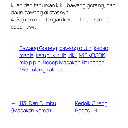
kuah dan taburkan kikil, bawang goreng, dan
daun bawang di atasnya.
4. Sajikan mie dengan kerupuk dan sambal
cabai rawit.
Bawang Goreng
bawang putih
kecap
manis
kerupuk kulit
kikil
MIE KOCOK
mie pipih
Resep Masakan Berbahan
Mie
tulang kaki sapi
←
1131 Dan Bumbu
Keripik Cireng
(Masakan Korea)
Pedas
→