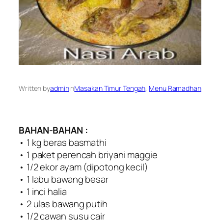
Written by
admin
in
Masakan Timur Tengah
, 
Menu Ramadhan
BAHAN-BAHAN :
• 1 kg beras basmathi
• 1 paket perencah briyani maggie
• 1/2 ekor ayam (dipotong kecil)
• 1 labu bawang besar
• 1 inci halia
• 2 ulas bawang putih
• 1/2 cawan susu cair