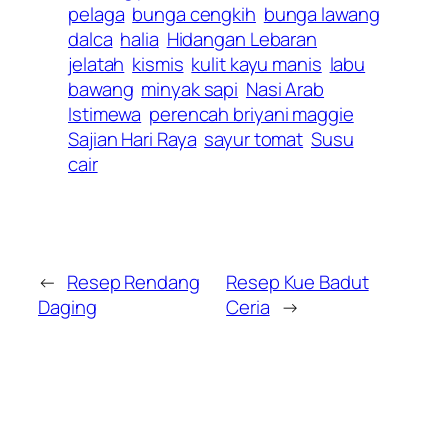
pelaga
bunga cengkih
bunga lawang
dalca
halia
Hidangan Lebaran
jelatah
kismis
kulit kayu manis
labu
bawang
minyak sapi
Nasi Arab
Istimewa
perencah briyani maggie
Sajian Hari Raya
sayur tomat
Susu
cair
←
Resep Rendang
Resep Kue Badut
Daging
Ceria
→