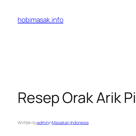
Skip
to
hobimasak.info
content
Resep Orak Arik 
Written by
admin
in
Masakan Indonesia