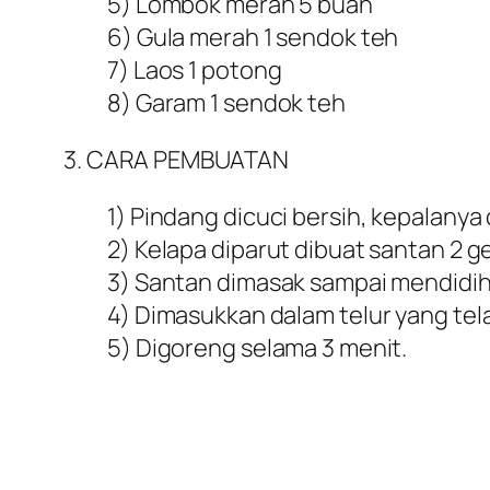
5) Lombok merah 5 buah
6) Gula merah 1 sendok teh
7) Laos 1 potong
8) Garam 1 sendok teh
3. CARA PEMBUATAN
1) Pindang dicuci bersih, kepalanya
2) Kelapa diparut dibuat santan 2 ge
3) Santan dimasak sampai mendidih,
4) Dimasukkan dalam telur yang tel
5) Digoreng selama 3 menit.