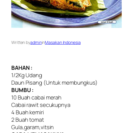
Written by
admin
in
Masakan Indonesia
BAHAN :
1/2Kg Udang
Daun Pisang (Untuk membungkus)
BUMBU :
10 Buah cabai merah
Cabai rawit secukupnya
4 Buah kemiri
2 Buah tomat
Gula,garam,vitsin