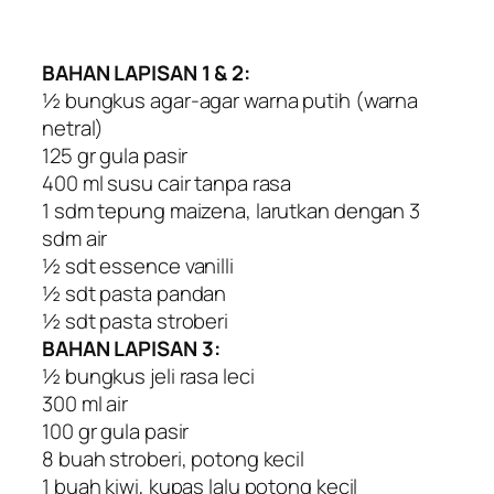
BAHAN LAPISAN 1 & 2:
½ bungkus agar-agar warna putih (warna
netral)
125 gr gula pasir
400 ml susu cair tanpa rasa
1 sdm tepung maizena, larutkan dengan 3
sdm air
½ sdt essence vanilli
½ sdt pasta pandan
½ sdt pasta stroberi
BAHAN LAPISAN 3:
½ bungkus jeli rasa leci
300 ml air
100 gr gula pasir
8 buah stroberi, potong kecil
1 buah kiwi, kupas lalu potong kecil