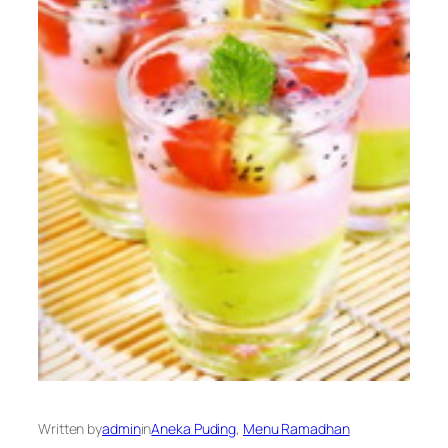
Written by
admin
in
Aneka Puding
, 
Menu Ramadhan