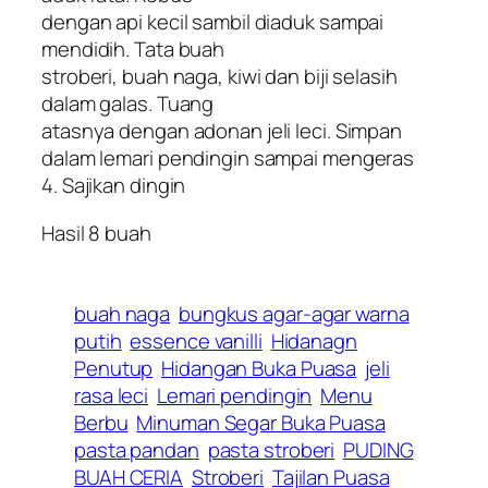
dengan api kecil sambil diaduk sampai
mendidih. Tata buah
stroberi, buah naga, kiwi dan biji selasih
dalam galas. Tuang
atasnya dengan adonan jeli leci. Simpan
dalam lemari pendingin sampai mengeras
4. Sajikan dingin
Hasil 8 buah
buah naga
bungkus agar-agar warna
putih
essence vanilli
Hidanagn
Penutup
Hidangan Buka Puasa
jeli
rasa leci
Lemari pendingin
Menu
Berbu
Minuman Segar Buka Puasa
pasta pandan
pasta stroberi
PUDING
BUAH CERIA
Stroberi
Tajilan Puasa