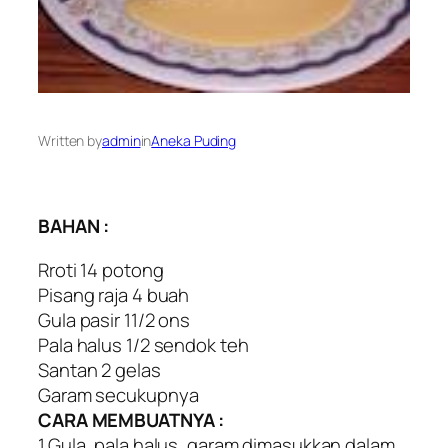
Written by
admin
in
Aneka Puding
BAHAN :
Rroti 14 potong
Pisang raja 4 buah
Gula pasir 11/2 ons
Pala halus 1/2 sendok teh
Santan 2 gelas
Garam secukupnya
CARA MEMBUATNYA :
1.Gula, pala halus, garam dimasukkan dalam