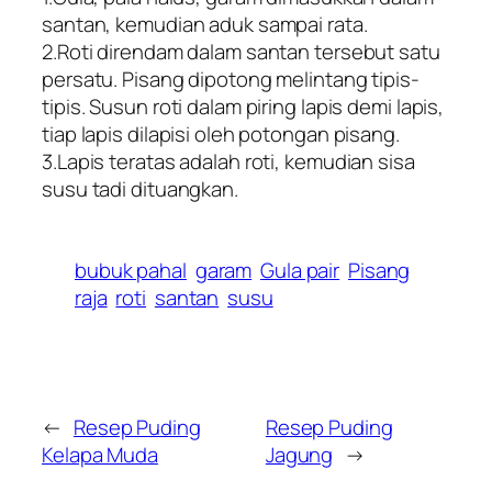
santan, kemudian aduk sampai rata.
2.Roti direndam dalam santan tersebut satu
persatu. Pisang dipotong melintang tipis-
tipis. Susun roti dalam piring lapis demi lapis,
tiap lapis dilapisi oleh potongan pisang.
3.Lapis teratas adalah roti, kemudian sisa
susu tadi dituangkan.
bubuk pahal
garam
Gula pair
Pisang
raja
roti
santan
susu
←
Resep Puding
Resep Puding
Kelapa Muda
Jagung
→