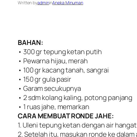
Written by
admin
in
Aneka Minuman
BAHAN:
• 300 gr tepung ketan putih
• Pewarna hijau, merah
• 100 gr kacang tanah, sangrai
• 150 gr gula pasir
• Garam secukupnya
• 2 sdm kolang kaling, potong panjang
• 1 ruas jahe, memarkan
CARA MEMBUAT RONDE JAHE:
1. Uleni tepung ketan dengan air hanga
2. Setelah itu, masukan ronde ke dalam 