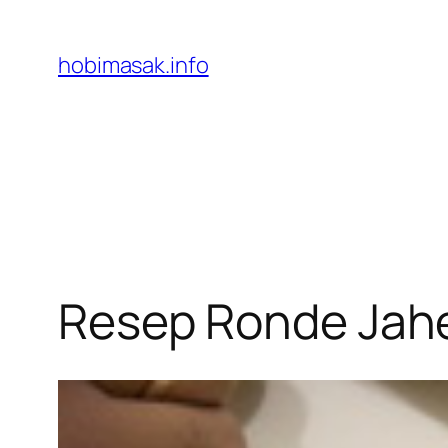
Skip
to
hobimasak.info
content
Resep Ronde Jah