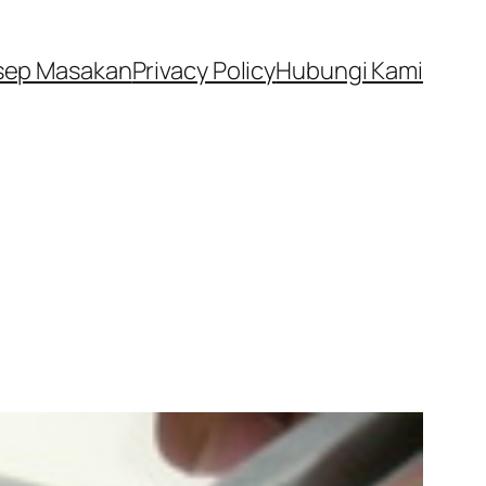
sep Masakan
Privacy Policy
Hubungi Kami