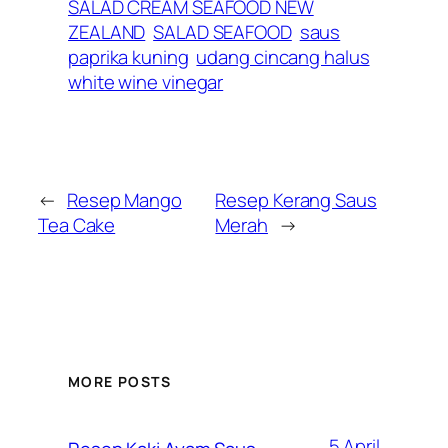
SALAD CREAM SEAFOOD NEW
ZEALAND
SALAD SEAFOOD
saus
paprika kuning
udang cincang halus
white wine vinegar
←
Resep Mango
Resep Kerang Saus
Tea Cake
Merah
→
MORE POSTS
5 April