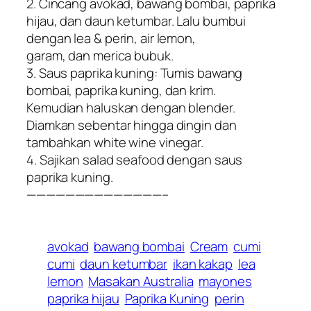
2. Cincang avokad, bawang bombai, paprika
hijau, dan daun ketumbar. Lalu bumbui
dengan lea & perin, air lemon,
garam, dan merica bubuk.
3. Saus paprika kuning: Tumis bawang
bombai, paprika kuning, dan krim.
Kemudian haluskan dengan blender.
Diamkan sebentar hingga dingin dan
tambahkan white wine vinegar.
4. Sajikan salad seafood dengan saus
paprika kuning.
——————————————–
avokad
bawang bombai
Cream
cumi
cumi
daun ketumbar
ikan kakap
lea
lemon
Masakan Australia
mayones
paprika hijau
Paprika Kuning
perin