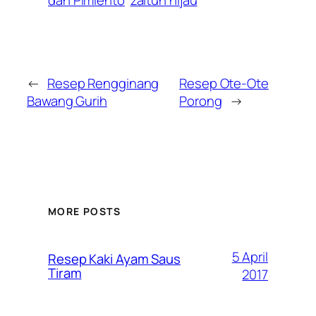
dan Pimiento
zaitun hijau
←
Resep Rengginang
Resep Ote-Ote
Bawang Gurih
Porong
→
MORE POSTS
5 April
Resep Kaki Ayam Saus
Tiram
2017