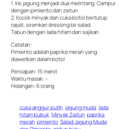
1. Iris jagung menjadi dua melintang. Campur
dengan pimiento dan zaitun.
2. Kocok minyak dan cuka botol bertutup
rapat, siramkan dressing ke salad.
Taburi dengan lada hitam dan sajikan.
Catatan:
Pimiento adalah paprika merah yang
diawetkan dalam botol
Persiapan: 15 menit
Waktu masak: –
Hidangan: 6 orang
cuka anggur putih
jagung muda
lada
hitam bubuk
Minyak Zaitun
paprika
merah
pimiento
Salad Jagung Muda