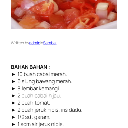
Written by
admin
in
Sambal
BAHAN BAHAN :
► 10 buah cabai merah.
► 6 siung bawang merah.
► 8 lembar kemangi.
► 2 buah cabai hijau.
► 2 buah tomat.
► 2 buah jeruk nipis, iris dadu.
► 1/2 sdt garam.
► 1 sdm air jeruk nipis.