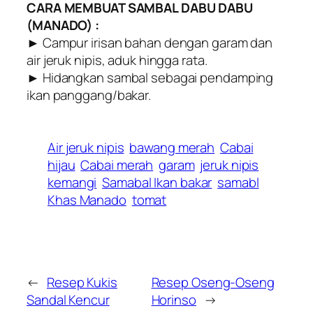
CARA MEMBUAT SAMBAL DABU DABU
(MANADO) :
► Campur irisan bahan dengan garam dan
air jeruk nipis, aduk hingga rata.
► Hidangkan sambal sebagai pendamping
ikan panggang/bakar.
Air jeruk nipis
bawang merah
Cabai
hijau
Cabai merah
garam
jeruk nipis
kemangi
Samabal Ikan bakar
samabl
Khas Manado
tomat
←
Resep Kukis
Resep Oseng-Oseng
Sandal Kencur
Horinso
→