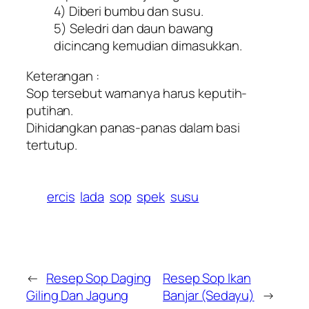
4) Diberi bumbu dan susu.
5) Seledri dan daun bawang
dicincang kemudian dimasukkan.
Keterangan :
Sop tersebut warnanya harus keputih-
putihan.
Dihidangkan panas-panas dalam basi
tertutup.
ercis
lada
sop
spek
susu
←
Resep Sop Daging
Resep Sop Ikan
Giling Dan Jagung
Banjar (Sedayu)
→