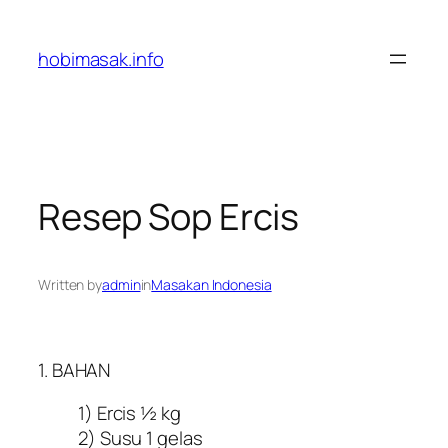
Skip
to
hobimasak.info
content
Resep Sop Ercis
Written by
admin
in
Masakan Indonesia
1. BAHAN
1) Ercis ½ kg
2) Susu 1 gelas